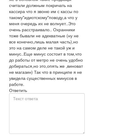
считали должным покричать на
кассира что я звоню им с кассы по
такому"идиотскому"поводу,а что у
меня очередь их не волнует..Это
очень расстраивало.. Охранники
тоже бывали не адекватные (ну не
все конечно,лишь малая часть),но
это на самом деле не такой уж и
минус..Еще минус состоит в том,что
до работы от метро не очень удобно
добираться,но это,опять же ,виноват
не магазин) Так что в принципе я не
увидела существенных минусов в
работе.
Ответить