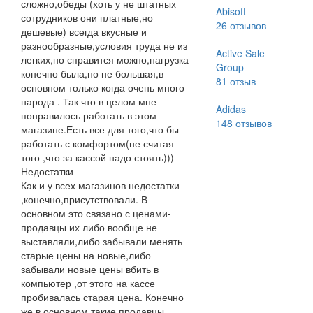
сложно,обеды (хоть у не штатных
Abisoft
сотрудников они платные,но
26
отзывов
дешевые) всегда вкусные и
разнообразные,условия труда не из
Active Sale
легких,но справится можно,нагрузка
Group
конечно была,но не большая,в
81
отзыв
основном только когда очень много
народа . Так что в целом мне
Adidas
понравилось работать в этом
148
отзывов
магазине.Есть все для того,что бы
работать с комфортом(не считая
того ,что за кассой надо стоять)))
Недостатки
Как и у всех магазинов недостатки
,конечно,присутствовали. В
основном это связано с ценами-
продавцы их либо вообще не
выставляли,либо забывали менять
старые цены на новые,либо
забывали новые цены вбить в
компьютер ,от этого на кассе
пробивалась старая цена. Конечно
же в основном такие продавцы