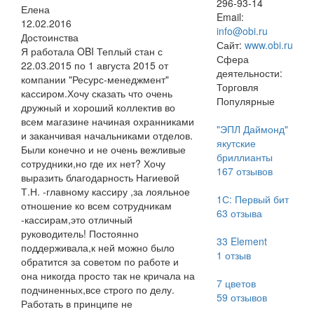
296-93-14
Елена
Email:
12.02.2016
info@obi.ru
Достоинства
Сайт:
www.obi.ru
Я работала OBI Теплый стан с
Сфера
22.03.2015 по 1 августа 2015 от
деятельности:
компании "Ресурс-менеджмент"
Торговля
кассиром.Хочу сказать что очень
Популярные
дружный и хороший коллектив во
всем магазине начиная охранниками
"ЭПЛ Даймонд"
и заканчивая начальниками отделов.
якутские
Были конечно и не очень вежливые
бриллианты
сотрудники,но где их нет? Хочу
167
отзывов
выразить благодарность Нагиевой
Т.Н. -главному кассиру ,за лояльное
1С: Первый бит
отношение ко всем сотрудникам
63
отзыва
-кассирам,это отличный
руководитель! Постоянно
33 Element
поддерживала,к ней можно было
1
отзыв
обратится за советом по работе и
она никогда просто так не кричала на
7 цветов
подчиненных,все строго по делу.
59
отзывов
Работать в принципе не