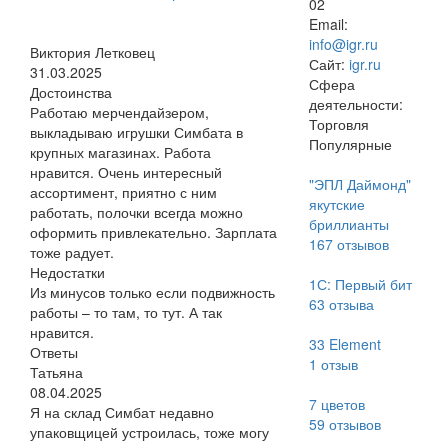
02
Email:
info@igr.ru
Виктория Летковец
Сайт:
igr.ru
31.03.2025
Сфера
Достоинства
деятельности:
Работаю мерчендайзером,
Торговля
выкладываю игрушки Симбата в
Популярные
крупных магазинах. Работа
нравится. Очень интересный
"ЭПЛ Даймонд"
ассортимент, приятно с ним
якутские
работать, полочки всегда можно
бриллианты
оформить привлекательно. Зарплата
167
отзывов
тоже радует.
Недостатки
1С: Первый бит
Из минусов только если подвижность
63
отзыва
работы – то там, то тут. А так
нравится.
33 Element
Ответы
1
отзыв
Татьяна
08.04.2025
7 цветов
Я на склад Симбат недавно
59
отзывов
упаковщицей устроилась, тоже могу