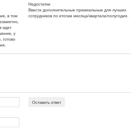
Недостатки
Ввести дополнительные премиальные для лучших
ие, в том
сотрудников по итогам месяца/квартала/полугодия.
езаметно,
к идет
шение, у
, готово
ия.
Оставить ответ