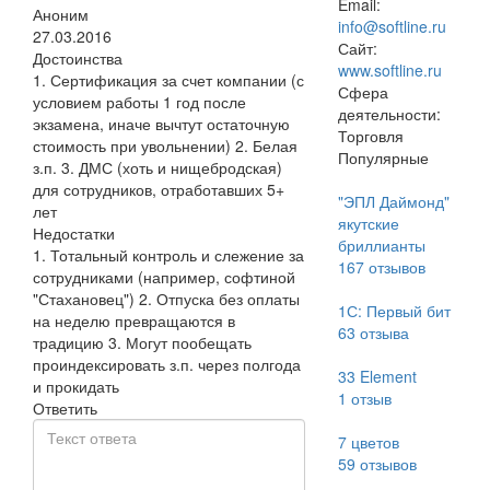
Email:
Аноним
info@softline.ru
27.03.2016
Сайт:
Достоинства
www.softline.ru
1. Сертификация за счет компании (с
Сфера
условием работы 1 год после
деятельности:
экзамена, иначе вычтут остаточную
Торговля
стоимость при увольнении) 2. Белая
Популярные
з.п. 3. ДМС (хоть и нищебродская)
для сотрудников, отработавших 5+
"ЭПЛ Даймонд"
лет
якутские
Недостатки
бриллианты
1. Тотальный контроль и слежение за
167
отзывов
сотрудниками (например, софтиной
"Стахановец") 2. Отпуска без оплаты
1С: Первый бит
на неделю превращаются в
63
отзыва
традицию 3. Могут пообещать
проиндексировать з.п. через полгода
33 Element
и прокидать
1
отзыв
Ответить
7 цветов
59
отзывов