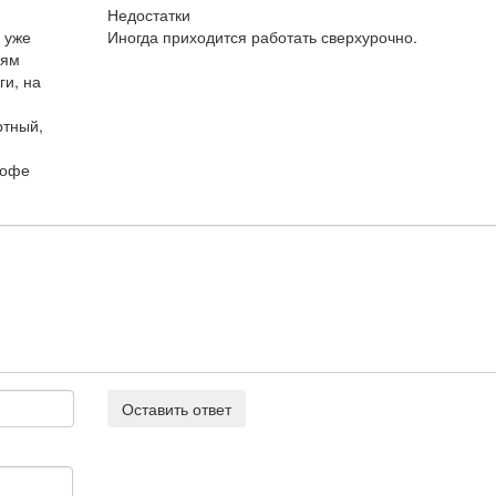
Недостатки
 уже
Иногда приходится работать сверхурочно.
рям
ги, на
ртный,
кофе
Оставить ответ