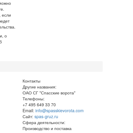
можно
е.
, если
ведет
ельства.
и, о
б
Контакты
Другие названия:
ОАО СГ "Спасские ворота"
Телефоны:
+7 495 649 33 70
Email:
info@spasskievorota.com
Сайт:
spas-gruz.ru
Сфера деятельности:
Производство и поставка