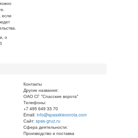
можно
е.
, если
ведет
ельства.
и, о
б
Контакты
Другие названия:
ОАО СГ "Спасские ворота"
Телефоны:
+7 495 649 33 70
Email:
info@spasskievorota.com
Сайт:
spas-gruz.ru
Сфера деятельности:
Производство и поставка