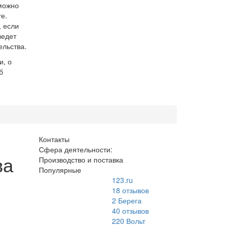
можно
е.
, если
ведет
ельства.
и, о
б
Контакты
Сфера деятельности:
ва
Производство и поставка
Популярные
123.ru
18
отзывов
2 Берега
40
отзывов
220 Вольт