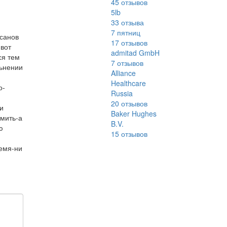
45
отзывов
5lb
33
отзыва
7 пятниц
санов
17
отзывов
 вот
admitad GmbH
ся тем
7
отзывов
льнении
Alliance
Healthcare
о-
Russia
20
отзывов
и
Baker Hughes
рмить-а
B.V.
ю
15
отзывов
ремя-ни