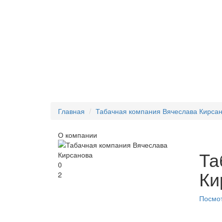
Главная
Табачная компания Вячеслава Кирса
О компании
Та
0
Ки
2
Посмот