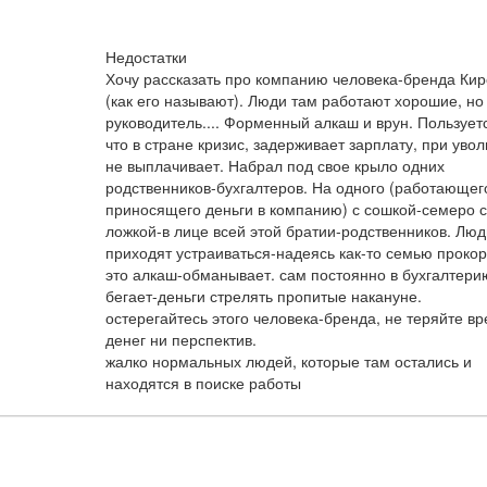
Недостатки
Хочу рассказать про компанию человека-бренда Кир
(как его называют). Люди там работают хорошие, но
руководитель.... Форменный алкаш и врун. Пользует
что в стране кризис, задерживает зарплату, при уво
не выплачивает. Набрал под свое крыло одних
родственников-бухгалтеров. На одного (работающег
приносящего деньги в компанию) с сошкой-семеро с
ложкой-в лице всей этой братии-родственников. Люд
приходят устраиваться-надеясь как-то семью проко
это алкаш-обманывает. сам постоянно в бухгалтери
бегает-деньги стрелять пропитые накануне.
остерегайтесь этого человека-бренда, не теряйте в
денег ни перспектив.
жалко нормальных людей, которые там остались и
находятся в поиске работы