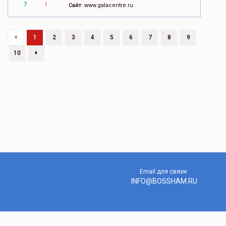
7
1
Сайт:
www.galacentre.ru
1
2
3
4
5
6
7
8
9
10
Email для связи:
INFO@BOSSHAM.RU