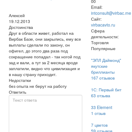
00
Email:
intconsult@virbac.me
Алексей
Сайт:
19.12.2013
virbacavto.ru
Достоинства
Сфера
Друг в области живет, работал на
деятельности:
Вирбак Базе, они закрылись, ему все
Торговля
выплаты сделали по закону, он
Популярные
офигел, до этого два раза под
сокращение попадал - так ногой под
"ЭПЛ Даймонд"
зад и вали, а тут за 2 месяца вроде
якутские
заплатили, видно что цивилизация и
бриллианты
в нашу страну приходит.
167
отзывов
Недостатки
без опыта не берут на работу
1С: Первый бит
Ответить
63
отзыва
33 Element
1
отзыв
7 цветов
59
отзывов