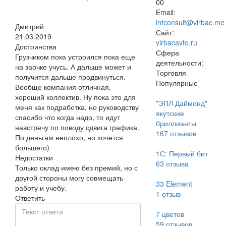
00
Email:
intconsult@virbac.me
Дмитрий
Сайт:
21.03.2019
virbacavto.ru
Достоинства
Сфера
Грузчиком пока устроился пока еще
деятельности:
на заочке учусь. А дальше может и
Торговля
получится дальше продвинуться.
Популярные
Вообще компания отличная,
хороший коллектив. Ну пока это для
"ЭПЛ Даймонд"
меня как подработка, но руководству
якутские
спасибо что когда надо, то идут
бриллианты
навстречу по поводу сдвига графика.
167
отзывов
По деньгам неплохо, но хочется
большего)
1С: Первый бит
Недостатки
63
отзыва
Только оклад имею без премий, но с
другой стороны могу совмещать
33 Element
работу и учебу.
1
отзыв
Ответить
7 цветов
59
отзывов