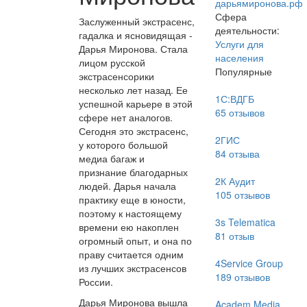
дарьямиронова.рф
Сфера
Заслуженный экстрасенс,
деятельности:
гадалка и ясновидящая -
Услуги для
Дарья Миронова. Стала
населения
лицом русской
Популярные
экстрасенсорики
несколько лет назад. Ее
1С:ВДГБ
успешной карьере в этой
65
отзывов
сфере нет аналогов.
Сегодня это экстрасенс,
2ГИС
у которого большой
84
отзыва
медиа багаж и
признание благодарных
2К Аудит
людей. Дарья начала
105
отзывов
практику еще в юности,
поэтому к настоящему
3s Telematica
времени ею накоплен
81
отзыв
огромный опыт, и она по
праву считается одним
4Service Group
из лучших экстрасенсов
189
отзывов
России.
Дарья Миронова вышла
Academ Media