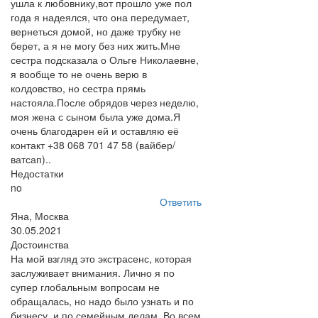
ушла к любовнику,вот прошло уже пол
года я надеялся, что она передумает,
вернеться домой, но даже трубку не
берет, а я не могу без них жить.Мне
сестра подсказала о Ольге Николаевне,
я вообще то не очень верю в
колдовство, но сестра прямь
настояла.После обрядов через неделю,
моя жена с сыном была уже дома.Я
очень благодарен ей и оставляю её
контакт +38 068 701 47 58 (вайбер/
ватсап)..
Недостатки
no
Ответить
Яна, Москва
30.05.2021
Достоинства
На мой взгляд это экстрасенс, которая
заслуживает внимания. Лично я по
супер глобальным вопросам не
обращалась, но надо было узнать и по
бизнесу, и по семейным делам. Во всем