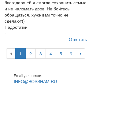
благодаря ей я смогла сохранить семью
и не наломать дров. Не бойтесь
обращаться, хуже вам точно не
сделают))
Недостатки
-
Ответить
1
2
3
4
5
6
Email для связи:
INFO@BOSSHAM.RU