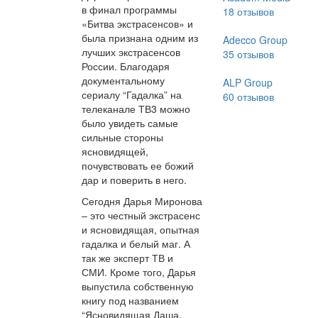
в финал программы
18
отзывов
«Битва экстрасенсов» и
была признана одним из
Adecco Group
лучших экстрасенсов
35
отзывов
России. Благодаря
документальному
ALP Group
сериалу “Гадалка” на
60
отзывов
телеканале ТВ3 можно
было увидеть самые
сильные стороны
ясновидящей,
почувствовать ее божий
дар и поверить в него.
Сегодня Дарья Миронова
– это честный экстрасенс
и ясновидящая, опытная
гадалка и белый маг. А
так же эксперт ТВ и
СМИ. Кроме того, Дарья
выпустила собственную
книгу под названием
“Ясновидящая Даша.