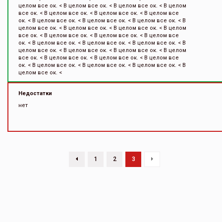
Недостатки
нет
1
2
3