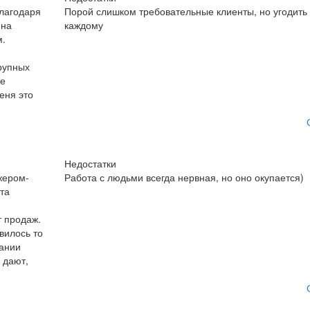
Благодаря
Порой слишком требовательные клиенты, но угодить
 на
каждому
м.
рупных
не
еня это
Недостатки
жером-
Работа с людьми всегда нервная, но оно окупается)
та
т продаж.
вилось то
пании
 дают,