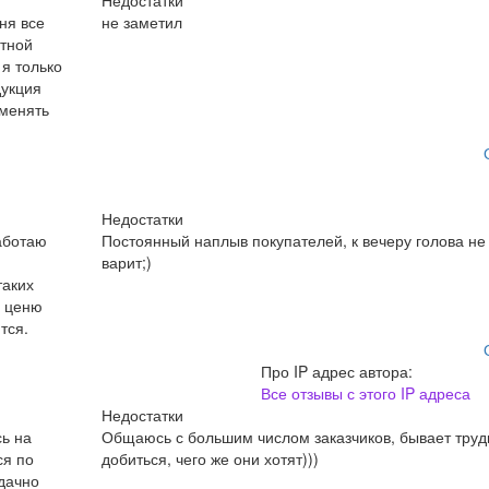
Недостатки
ня все
не заметил
отной
 я только
дукция
 менять
Недостатки
аботаю
Постоянный наплыв покупателей, к вечеру голова не
варит;)
таких
о ценю
тся.
Про IP адрес автора:
Все отзывы с этого IP адреса
Недостатки
сь на
Общаюсь с большим числом заказчиков, бывает труд
ся по
добиться, чего же они хотят)))
дачно