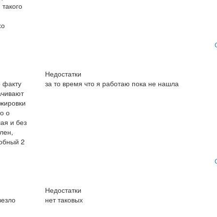
 такого
хо
Недостатки
о факту
за то время что я работаю пока не нашла
лачивают
ажировки
о о
ая и без
лен,
добный 2
Недостатки
везло
нет таковых