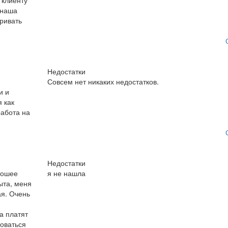
 клиенту
 наша
ривать
Недостатки
Совсем нет никаких недостатков.
и и
я как
работа на
Недостатки
рошее
я не нашла
ыта, меня
ая. Очень
а платят
ловаться