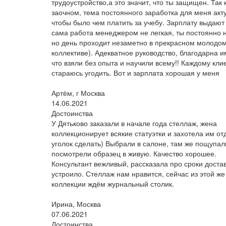
трудоустройство,а это значит, что ты защищен. Так 
заочном, тема постоянного заработка для меня акт
чтобы было чем платить за учебу. Зарплату выдают 
сама работа менеджером не легкая, ты постоянно н
но день проходит незаметно в прекрасном молодо
коллективе). Адекватное руководство, благодарна им
что взяли без опыта и научили всему!! Каждому кли
стараюсь угодить. Вот и зарплата хорошая у меня
Артём, г Москва
14.06.2021
Достоинства
У Дятьково заказали в начале года стеллаж, жена
коллекционирует всякие статуэтки и захотела им о
уголок сделать) Выбрали в салоне, там же пощупал
посмотрели образец в живую. Качество хорошее.
Консультант вежливый, рассказала про сроки достав
устроило. Стеллаж нам нравится, сейчас из этой же
коллекции ждём журнальный столик.
Ирина, Москва
07.06.2021
Достоинства