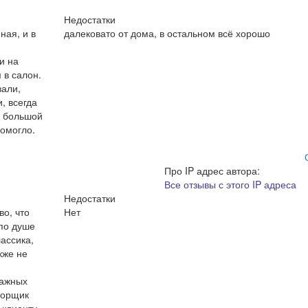
Недостатки
ная, и в
далековато от дома, в остальном всё хорошо
и на
 в салон.
вали,
, всегда
й большой
помогло.
Про IP адрес автора:
Все отзывы с этого IP адреса
Недостатки
во, что
Нет
 по душе
ассика,
кже не
важных
борщик