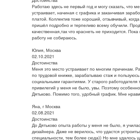
Достоинства
Работаю здесь не первый год и могу сказать, что ме
устраивает, начиная с графика и заканчивая зараб
платой. Коллектив тоже хороший, отзывчивый, когда
пришёл подробно и терпеливо всему обучили. Про
качественная,так что краснеть не приходится. Пока
работу не собираюсь.
Юлия, Москва
02.10.2021
Достоинства
Меня это место устраивает по многим причинам. Р
по трудовой книжке, зарабатываю стаж и пользуюсь
социальными гарантиями. У старого работодателя 
привилегий у меня не было, увы. Поэтому особенн
Дятьково. Помимо того, удобный график. Мне нрави
Яна, г Москва
02.08.2021
Достоинства
До Дятьково опыта работы у меня не было, я учила
дизайнера. Даже не верилось, что удастся устроить
специальности, тем более сюда)) Но мне удалось у