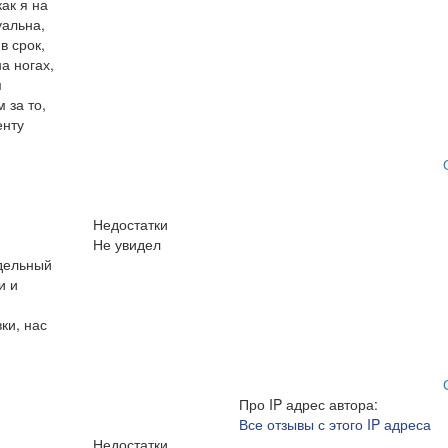
как я на
уальна,
в срок,
а ногах,
м
 за то,
енту
Недостатки
Не увидел
тдельный
и и
ки, нас
Про IP адрес автора:
Все отзывы с этого IP адреса
Недостатки