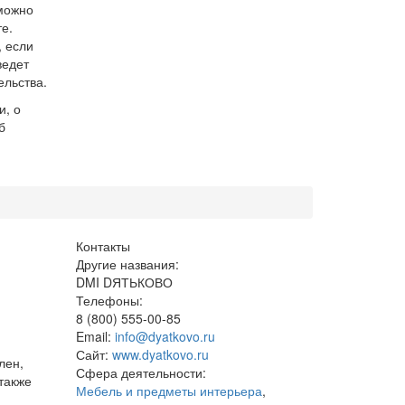
можно
е.
, если
ведет
ельства.
и, о
б
Контакты
Другие названия:
DMI DЯТЬКОВО
Телефоны:
8 (800) 555-00-85
Email:
info@dyatkovo.ru
Сайт:
www.dyatkovo.ru
лен,
Сфера деятельности:
также
Мебель и предметы интерьера
,