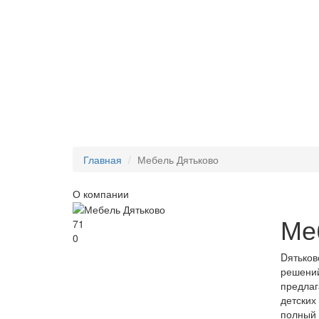
Главная
Мебель Дятьково
О компании
Ме
71
0
Dятьков
решений
предлаг
детских
полный 