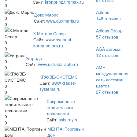
81
отзыв
Сайт:
kronprinz.tiremax.ru
0
Adidas
Дюкс Марис
0
148
отзывов
Сайт:
www.duxmaris.ru
0
Adidas Group
К.Моторс Север
57
отзывов
Сайт:
www.hyundai-
0
koreamotors.ru
0
AGA автомаг
12
отзывов
Устрада
0
Сайт:
www.ustrada-auto.ru
AMF -
0
международная
КРАУЗЕ-СИСТЕМС
сеть доставки
Сайт:
www.krause-
цветов
0
systems.ru
27
отзывов
0
Современные
строительные
технологии
0
Сайт:
sststroy.ru
0
МЕНТА, Торговый
Дом