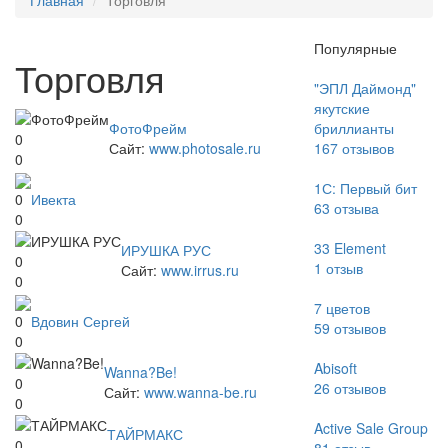
Главная
Торговля
Популярные
Торговля
"ЭПЛ Даймонд"
якутские
ФотоФрейм
бриллианты
0
Сайт:
www.photosale.ru
167
отзывов
0
1С: Первый бит
Ивекта
0
63
отзыва
0
33 Element
ИРУШКА РУС
0
1
отзыв
Сайт:
www.irrus.ru
0
7 цветов
Вдовин Сергей
0
59
отзывов
0
Abisoft
Wanna?Be!
0
26
отзывов
Сайт:
www.wanna-be.ru
0
Active Sale Group
ТАЙРМАКС
0