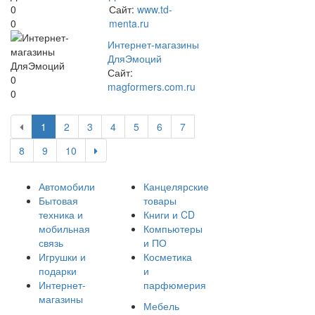
0
Сайт:
www.td-
0
menta.ru
Интернет-магазины
ДляЭмоций
Сайт:
0
magformers.com.ru
0
1
2
3
4
5
6
7
8
9
10
Автомобили
Канцелярские
Бытовая
товары
техника и
Книги и CD
мобильная
Компьютеры
связь
и ПО
Игрушки и
Косметика
подарки
и
Интернет-
парфюмерия
магазины
Мебель