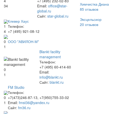
4
+7 (495) 232-02-83
Химчистка Диана
34
Email:
office@star-
85
отзывов
global.ru
Сайт:
star-global.ru
Эксцельсиор
Клевер Хаус
20
отзывов
Телефон:
1
+7 (495) 921-08-12
4
ООО "АВИЛОН-М"
0
1
Blankt facility
management
Телефон:
+7 (495) 60-414-60
0
Email:
1
info@blankt.ru
Сайт:
blankt.ru
FM Studio
Телефон:
+7(473)246-87-13, +7(950)755-33-02
0
Email:
fmst36@yandex.ru
1
Сайт:
fm36.ru