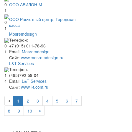
ООО АВИЛОН-М
0
1
ООО Расчетный центр, Городская
0
касса
1
Mosremdesign
Телефон:
+7 (915) 011-78-96
0
Email:
Mosremdesign
1
Сайт:
www.mosremdesign.ru
L&T Services
Телефон:
(495)792-59-04
1
Email:
L&T Services
4
Сайт:
www.l-t.com.ru
1
2
3
4
5
6
7
8
9
10
Email для связи: