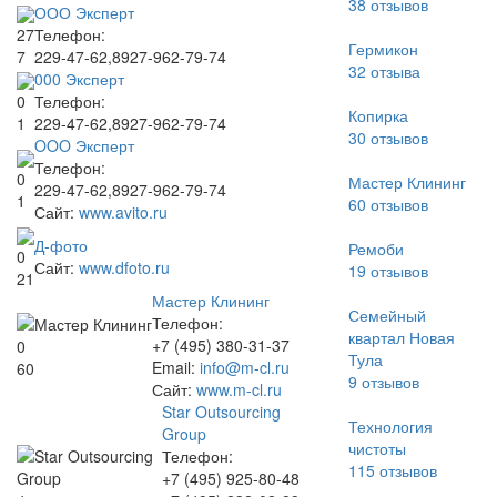
38
отзывов
ООО Эксперт
Телефон:
27
Гермикон
229-47-62,8927-962-79-74
7
32
отзыва
000 Эксперт
Телефон:
0
Копирка
229-47-62,8927-962-79-74
1
30
отзывов
OOO Эксперт
Телефон:
0
Мастер Клининг
229-47-62,8927-962-79-74
1
60
отзывов
Сайт:
www.avito.ru
Д-фото
Ремоби
0
Сайт:
www.dfoto.ru
19
отзывов
21
Мастер Клининг
Семейный
Телефон:
квартал Новая
+7 (495) 380-31-37
0
Тула
Email:
info@m-cl.ru
60
9
отзывов
Сайт:
www.m-cl.ru
Star Outsourcing
Технология
Group
чистоты
Телефон:
115
отзывов
+7 (495) 925-80-48