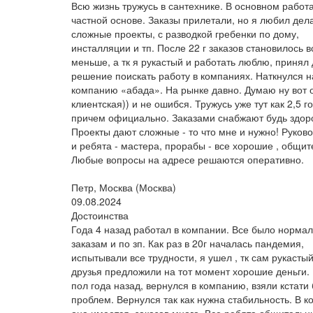
Всю жизнь тружусь в сантехнике. В основном работ
частной основе. Заказы прилетали, но я любил дел
сложные проекты, с разводкой гребенки по дому,
инсталляции и тп. После 22 г заказов становилось в
меньше, а тк я рукастый и работать люблю, принял
решение поискать работу в компаниях. Наткнулся н
компанию «абада». На рынке давно. Думаю ну вот 
клиентская)) и не ошибся. Тружусь уже тут как 2,5 г
причем официально. Заказами снабжают будь здор
Проекты дают сложные - то что мне и нужно! Руково
и ребята - мастера, прорабы - все хорошие , общи
Любые вопросы на адресе решаются оперативно.
Петр, Москва (Москва)
09.08.2024
Достоинства
Года 4 назад работал в компании. Все было нормал
заказам и по зп. Как раз в 20г началась пандемия,
испытывали все трудности, я ушел , тк сам рукастый
друзья предложили на тот момент хорошие деньги. 
пол года назад, вернулся в компанию, взяли кстати 
проблем. Вернулся так как нужна стабильность. В 