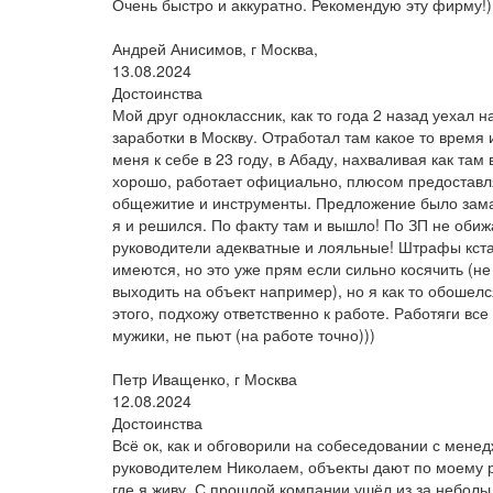
Очень быстро и аккуратно. Рекомендую эту фирму!)
Андрей Анисимов, г Москва,
13.08.2024
Достоинства
Мой друг одноклассник, как то года 2 назад уехал н
заработки в Москву. Отработал там какое то время 
меня к себе в 23 году, в Абаду, нахваливая как там 
хорошо, работает официально, плюсом предостав
общежитие и инструменты. Предложение было зам
я и решился. По факту там и вышло! По ЗП не обиж
руководители адекватные и лояльные! Штрафы кст
имеются, но это уже прям если сильно косячить (не
выходить на объект например), но я как то обошелс
этого, подхожу ответственно к работе. Работяги вс
мужики, не пьют (на работе точно)))
Петр Иващенко, г Москва
12.08.2024
Достоинства
Всё ок, как и обговорили на собеседовании с мене
руководителем Николаем, объекты дают по моему 
где я живу. С прошлой компании ушёл из за неболь