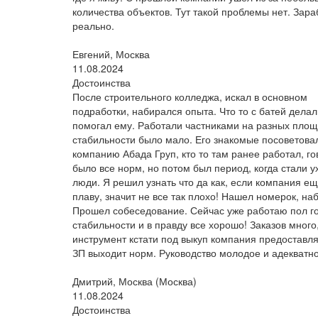
количества объектов. Тут такой проблемы нет. Зара
реально.
Евгений, Москва
11.08.2024
Достоинства
После строительного колледжа, искал в основном
подработки, набирался опыта. Что то с батей делал
помогал ему. Работали частниками на разных площ
стабильности было мало. Его знакомые посоветова
компанию Абада Груп, кто то там ранее работал, го
было все норм, но потом был период, когда стали у
люди. Я решил узнать что да как, если компания ещ
плаву, значит не все так плохо! Нашел номерок, на
Прошел собеседование. Сейчас уже работаю пол го
стабильности и в правду все хорошо! Заказов много
инструмент кстати под выкуп компания предоставля
ЗП выходит норм. Руководство молодое и адекватно
Дмитрий, Москва (Москва)
11.08.2024
Достоинства