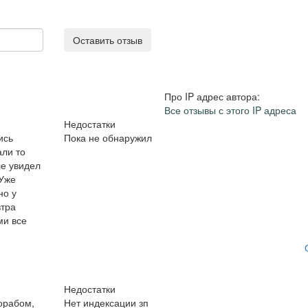
Оставить отзыв
Про IP адрес автора:
Все отзывы с этого IP адреса
Недостатки
ись
Пока не обнаружил
али то
ле увидел
 Уже
но у
втра
ми все
Недостатки
орабом,
Нет индексации зп