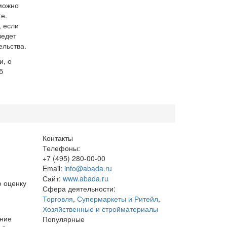
можно
е.
, если
ведет
ельства.
и, о
б
Контакты
Телефоны:
+7 (495) 280-00-00
Email:
info@abada.ru
Сайт:
www.abada.ru
ю оценку
Сфера деятельности:
Торговля
,
Супермаркеты и Ритейл
,
.
Хозяйственные и стройматериалы
ание
Популярные