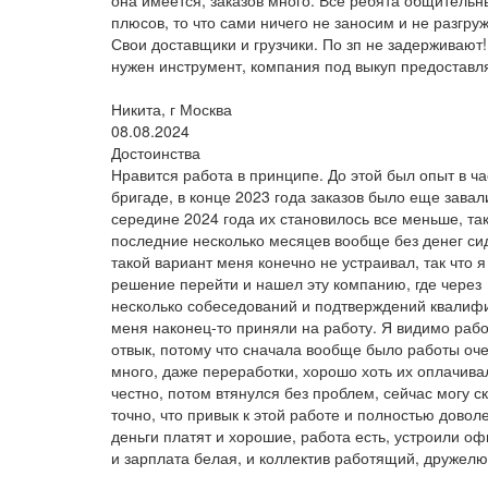
она имеется, заказов много. Все ребята общительн
плюсов, то что сами ничего не заносим и не разгру
Свои доставщики и грузчики. По зп не задерживают!
нужен инструмент, компания под выкуп предоставл
Никита, г Москва
08.08.2024
Достоинства
Нравится работа в принципе. До этой был опыт в ч
бригаде, в конце 2023 года заказов было еще завали
середине 2024 года их становилось все меньше, так
последние несколько месяцев вообще без денег си
такой вариант меня конечно не устраивал, так что 
решение перейти и нашел эту компанию, где через
несколько собеседований и подтверждений квалиф
меня наконец-то приняли на работу. Я видимо рабо
отвык, потому что сначала вообще было работы оч
много, даже переработки, хорошо хоть их оплачива
честно, потом втянулся без проблем, сейчас могу с
точно, что привык к этой работе и полностью довол
деньги платят и хорошие, работа есть, устроили о
и зарплата белая, и коллектив работящий, дружел