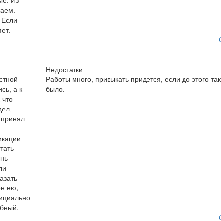
ые. Из
жаем.
 Если
яет.
Недостатки
астной
Работы много, привыкать придется, если до этого так
сь, а к
было.
 что
дел,
я принял
икации
тать
ень
ли
казать
ен ею,
фициально
юбный.