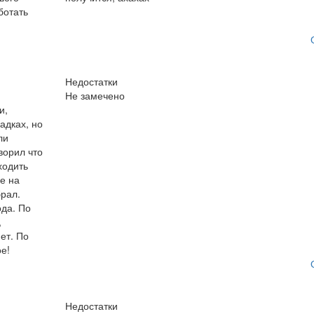
ботать
Недостатки
Не замечено
и,
адках, но
ли
ворил что
ходить
е на
брал.
да. По
,
ет. По
е!
Недостатки