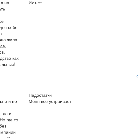
ал на
Их нет
ать
се
 для себя
а
она жила
ода,
ов.
дство как
тельные!
Недостатки
ьно и по
Меня все устраивает
, да и
Но где то
без
компании