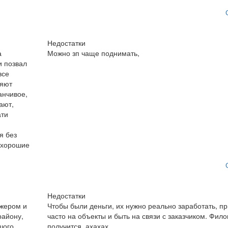
Недостатки
а
Можно зп чаще поднимать,
и позвал
все
ляют
анчивое,
ают,
ати
я без
е хорошие
Недостатки
джером и
Чтобы были деньги, их нужно реально заработать, п
району,
часто на объекты и быть на связи с заказчиком. Фило
шого
получится, ахахах