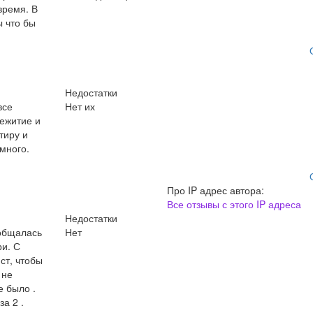
время. В
ы что бы
Недостатки
все
Нет их
ежитие и
тиру и
много.
Про IP адрес автора:
Все отзывы с этого IP адреса
Недостатки
ообщалась
Нет
и. С
ст, чтобы
 не
е было .
а 2 .