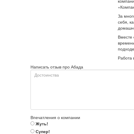
компани
«Компан
За мног
себя, к
домашне
Вместе 
времени
подходе
Работа 
Написать отзыв про Абада
Впечатления о компании
Жуть!
Супер!