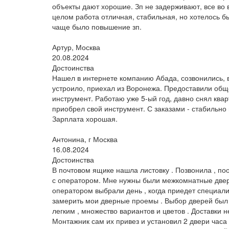
объекты дают хорошие. Зп не задерживают, все во 
целом работа отличная, стабильная, но хотелось б
чаще было повышение зп.
Артур, Москва
20.08.2024
Достоинства
Нашел в интернете компанию Абада, созвонились, 
устроило, приехал из Воронежа. Предоставили общ
инструмент. Работаю уже 5-ый год, давно снял квар
приобрел свой инструмент. С заказами - стабильно 
Зарплата хорошая.
Антонина, г Москва
16.08.2024
Достоинства
В почтовом ящике нашла листовку . Позвонила , п
с оператором. Мне нужны были межкомнатные двер
оператором выбрали день , когда приедет специали
замерить мои дверные проемы . Выбор дверей был
легким , множество вариантов и цветов . Доставки н
Монтажник сам их привез и установил 2 двери часа з