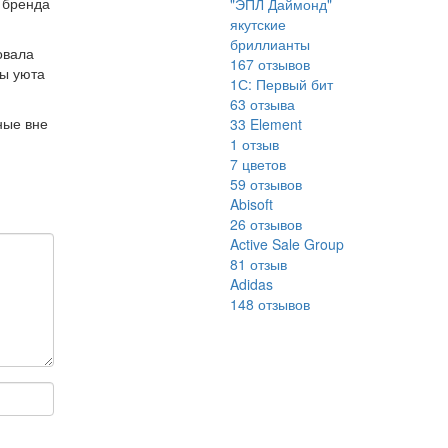
 бренда
"ЭПЛ Даймонд"
якутские
бриллианты
овала
167
отзывов
ры уюта
1С: Первый бит
63
отзыва
ные вне
33 Element
м
1
отзыв
7 цветов
59
отзывов
Abisoft
26
отзывов
Active Sale Group
81
отзыв
Adidas
148
отзывов