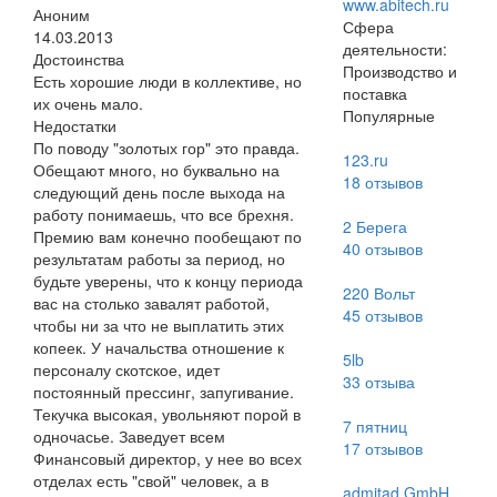
www.abitech.ru
Аноним
Сфера
14.03.2013
деятельности:
Достоинства
Производство и
Есть хорошие люди в коллективе, но
поставка
их очень мало.
Популярные
Недостатки
По поводу "золотых гор" это правда.
123.ru
Обещают много, но буквально на
18
отзывов
следующий день после выхода на
работу понимаешь, что все брехня.
2 Берега
Премию вам конечно пообещают по
40
отзывов
результатам работы за период, но
будьте уверены, что к концу периода
220 Вольт
вас на столько завалят работой,
45
отзывов
чтобы ни за что не выплатить этих
копеек. У начальства отношение к
5lb
персоналу скотское, идет
33
отзыва
постоянный прессинг, запугивание.
Текучка высокая, увольняют порой в
7 пятниц
одночасье. Заведует всем
17
отзывов
Финансовый директор, у нее во всех
отделах есть "свой" человек, а в
admitad GmbH