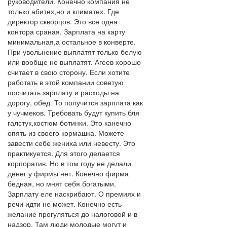
руководители. Конечно компания не
только абитех,но и климатех. Где
директор скворцов. Это все одна
контора сраная. Зарплата на карту
минимальная,а остальное в конверте.
При увольнение выплатят только белую
или вообще не выплатят. Агеев хорошо
считает в свою сторону. Если хотите
работать в этой компании советую
посчитать зарплату и расходы на
дорогу, обед. То получится зарплата как
у чучмеков. Требовать будут купить бля
галстук,костюм ботинки. Это канечно
опять из своего кормашка. Можете
завести себе жениха или невесту. Это
практикуется. Для этого делается
корпоратив. Но в том году не делали
денег у фирмы нет. Конечно фирма
бедная, но мнят себя богатыми.
Зарплату еле наскрибают. О премиях и
речи идти не может. Конечно есть
желание прогуляться до налоговой и в
надзор. Там люди молодые могут и