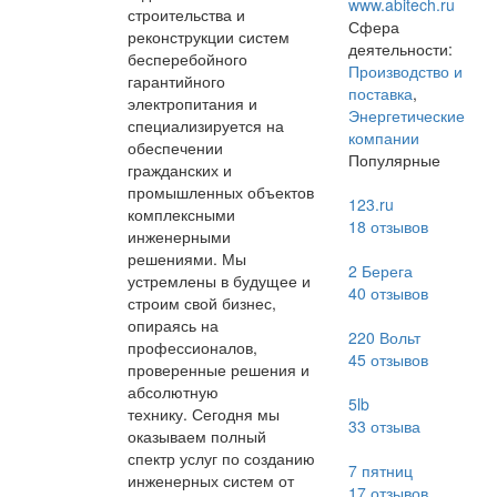
www.abitech.ru
строительства и
Сфера
реконструкции систем
деятельности:
бесперебойного
Производство и
гарантийного
поставка
,
электропитания и
Энергетические
специализируется на
компании
обеспечении
Популярные
гражданских и
промышленных объектов
123.ru
комплексными
18
отзывов
инженерными
решениями. Мы
2 Берега
устремлены в будущее и
40
отзывов
строим свой бизнес,
опираясь на
220 Вольт
профессионалов,
45
отзывов
проверенные решения и
абсолютную
5lb
технику. Сегодня мы
33
отзыва
оказываем полный
спектр услуг по созданию
7 пятниц
инженерных систем от
17
отзывов