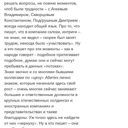
решать вопросы, не помню моментов,
чтоб были трудности – с Агеевым
Владимиром, Скворцовым
Константином, Подгрушным Дмитрием -
всегда находил общий язык. Про то, что
пишут, что в компании склоки, интриги –
не знаю, не видел – скорее был занят
трудом, некогда было «участвовать». Ну
а кто пишет про эти моменты – как в
народе говорят - подобное притягивает
подобное, думаю они и сейчас могут
пребывать в данных «потоках».
Знаю заочно и со многими бывшими
коллегами по «цеху» Абитех лично
знаком, которые начинали здесь свой
рост – очень многие сейчас занимают
большие и ответственные должности в
крупных отечественных холдингах и
иностранных компаниях и
представительствах и также
благодарны. Уж точно здесь не найдете
от них «чернуху». Ну а кто пишет – они