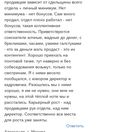
продавцам зависит от сдельщины всего
отдела + личный минимум. Нет
минимума - нет бонусов. Сам много
продал, отдел плохо работал - нет
бонусов, такая коллективная
ответственность. Приветствуются
соискатели алчные, жадные до денег, с
брюликами, часами, узкими галстуками
- кто за деньги мать продаст - это их
контингент. Хорошо приехать на
понтовой тачке, тут наверно и без
собеседования возьмут, только по
смотринам. Я с ними весело
пообщался, с юмором директор и
кадровичка. Разошлись мы с ними
хорошо, я им не нужен, они мне не
нужны, на этой тёплой ноте мы и
расстались. Карьерный рост - над
продавцами рук отдела, над ним
директор. Соответственно все места
для роста уже заняты.
Ответить
Александр, г. Москва