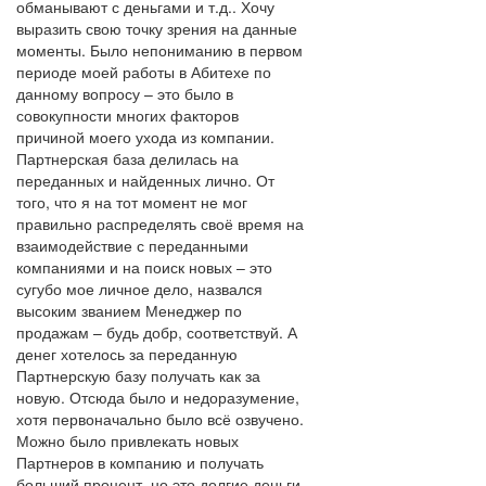
обманывают с деньгами и т.д.. Хочу
выразить свою точку зрения на данные
моменты. Было непониманию в первом
периоде моей работы в Абитехе по
данному вопросу – это было в
совокупности многих факторов
причиной моего ухода из компании.
Партнерская база делилась на
переданных и найденных лично. От
того, что я на тот момент не мог
правильно распределять своё время на
взаимодействие с переданными
компаниями и на поиск новых – это
сугубо мое личное дело, назвался
высоким званием Менеджер по
продажам – будь добр, соответствуй. А
денег хотелось за переданную
Партнерскую базу получать как за
новую. Отсюда было и недоразумение,
хотя первоначально было всё озвучено.
Можно было привлекать новых
Партнеров в компанию и получать
больший процент, но это долгие деньги,