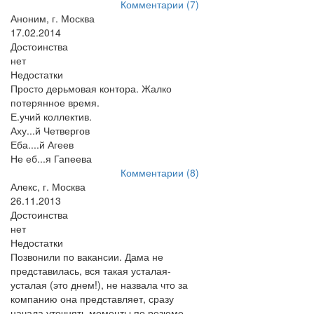
Комментарии (7)
Аноним, г. Москва
17.02.2014
Достоинства
нет
Недостатки
Просто дерьмовая контора. Жалко
потерянное время.
Е.учий коллектив.
Аху...й Четвергов
Еба....й Агеев
Не еб...я Гапеева
Комментарии (8)
Алекс, г. Москва
26.11.2013
Достоинства
нет
Недостатки
Позвонили по вакансии. Дама не
представилась, вся такая усталая-
усталая (это днем!), не назвала что за
компанию она представляет, сразу
начала уточнять моменты по резюме.