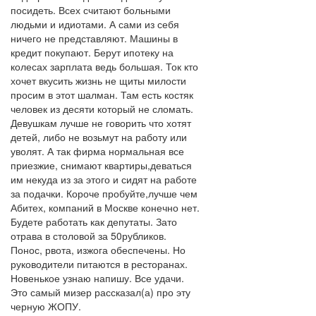
посидеть. Всех считают больными
людьми и идиотами. А сами из себя
ничего не представляют. Машины в
кредит покупают. Берут ипотеку на
колесах зарплата ведь большая. Ток кто
хочет вкусить жизнь не щиты милости
просим в этот шалман. Там есть костяк
человек из десяти который не сломать.
Девушкам лучше не говорить что хотят
детей, либо не возьмут на работу или
уволят. А так фирма нормальная все
приезжие, снимают квартиры,деваться
им некуда из за этого и сидят на работе
за подачки. Короче пробуйте,лучше чем
Абитех, компаний в Москве конечно нет.
Будете работать как депутаты. Зато
отрава в столовой за 50рубликов.
Понос, рвота, изжога обеспечены. Но
руководители питаются в ресторанах.
Новенькое узнаю напишу. Все удачи.
Это самый мизер рассказал(а) про эту
черную ЖОПУ.