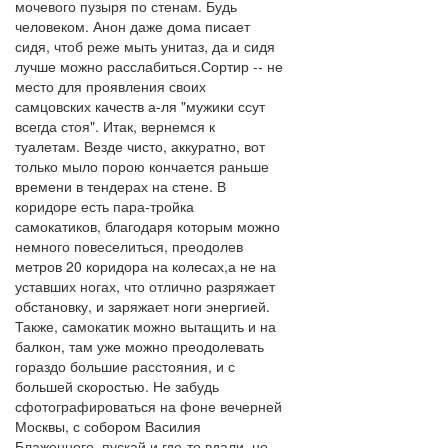
мочевого пузыря по стенам. Будь
человеком. Анон даже дома писает
сидя, чтоб реже мыть унитаз, да и сидя
лучше можно расслабиться.Сортир -- не
место для проявления своих
самцовских качеств а-ля "мужики ссут
всегда стоя". Итак, вернемся к
туалетам. Везде чисто, аккуратно, вот
только мыло порою кончается раньше
времени в тендерах на стене. В
коридоре есть пара-тройка
самокатиков, благодаря которым можно
немного повеселиться, преодолев
метров 20 коридора на колесах,а не на
уставших ногах, что отлично разряжает
обстановку, и заряжает ноги энергией.
Также, самокатик можно вытащить и на
балкон, там уже можно преодолевать
гораздо большие расстояния, и с
большей скоростью. Не забудь
сфотографироваться на фоне вечерней
Москвы, с собором Василия
Блаженного, пускай и где-то вдали, но