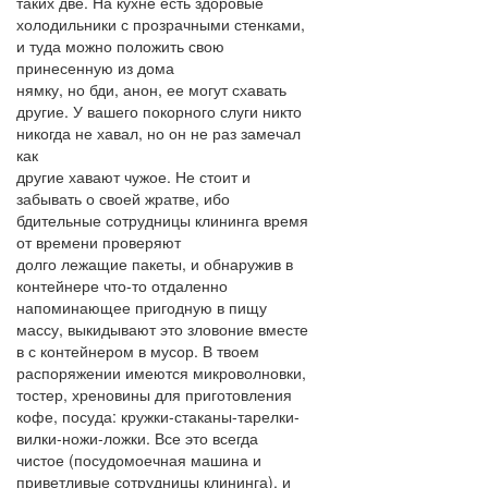
таких две. На кухне есть здоровые
холодильники с прозрачными стенками,
и туда можно положить свою
принесенную из дома
нямку, но бди, анон, ее могут схавать
другие. У вашего покорного слуги никто
никогда не хавал, но он не раз замечал
как
другие хавают чужое. Не стоит и
забывать о своей жратве, ибо
бдительные сотрудницы клининга время
от времени проверяют
долго лежащие пакеты, и обнаружив в
контейнере что-то отдаленно
напоминающее пригодную в пищу
массу, выкидывают это зловоние вместе
в с контейнером в мусор. В твоем
распоряжении имеются микроволновки,
тостер, хреновины для приготовления
кофе, посуда: кружки-стаканы-тарелки-
вилки-ножи-ложки. Все это всегда
чистое (посудомоечная машина и
приветливые сотрудницы клининга), и