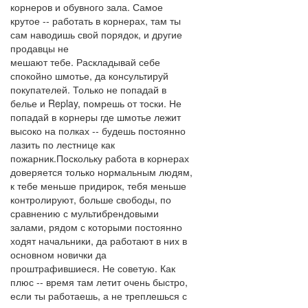
корнеров и обувного зала. Самое
крутое -- работать в корнерах, там ты
сам наводишь свой порядок, и другие
продавцы не
мешают тебе. Раскладывай себе
спокойно шмотье, да консультируй
покупателей. Только не попадай в
белье и Replay, помрешь от тоски. Не
попадай в корнеры где шмотье лежит
высоко на полках -- будешь постоянно
лазить по лестнице как
пожарник.Поскольку работа в корнерах
доверяется только нормальным людям,
к тебе меньше придирок, тебя меньше
контролируют, больше свободы, по
сравнению с мультибрендовыми
залами, рядом с которыми постоянно
ходят начальники, да работают в них в
основном новички да
проштрафившиеся. Не советую. Как
плюс -- время там летит очень быстро,
если ты работаешь, а не треплешься с