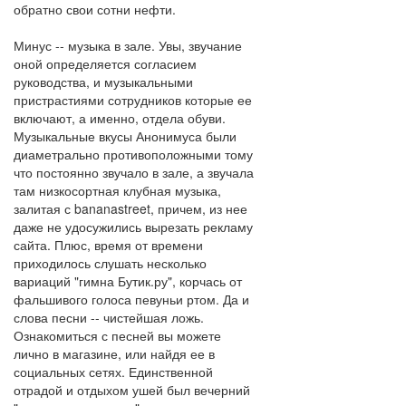
обратно свои сотни нефти.
Минус -- музыка в зале. Увы, звучание
оной определяется согласием
руководства, и музыкальными
пристрастиями сотрудников которые ее
включают, а именно, отдела обуви.
Музыкальные вкусы Анонимуса были
диаметрально противоположными тому
что постоянно звучало в зале, а звучала
там низкосортная клубная музыка,
залитая с bananastreet, причем, из нее
даже не удосужились вырезать рекламу
сайта. Плюс, время от времени
приходилось слушать несколько
вариаций "гимна Бутик.ру", корчась от
фальшивого голоса певуньи ртом. Да и
слова песни -- чистейшая ложь.
Ознакомиться с песней вы можете
лично в магазине, или найдя ее в
социальных сетях. Единственной
отрадой и отдыхом ушей был вечерний