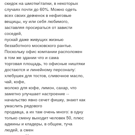
скидок на шмотки\тапки, в некоторых
случаях почти до 60%. Можно одеть
всех своих девченок в нефиговые
вещицы, ну или себя любимого,
заставляя просираться от зависти
соседей,
пускай даже живущих жизнью
беззаботного московского рантье.
Поскольку офис компании расположен
в том же здании что и сама
торговая площадь, то офисные ништяки
достаются и линейному персоналу:
хлебушек для тостов, сливочное масло,
чай, кофе,
молоко для кофе, лимон, сахар, что
заметно улучшает настроение --
начальство явно сечет фишку, знают как
умаслить рядового
продавца, а их там очень много: в одну
только смену выходит человек 50, плюс
админы и кладеры, в общем, туча
людей, а смен