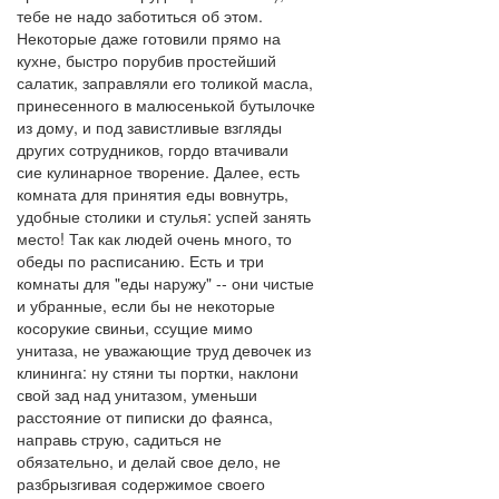
тебе не надо заботиться об этом.
Некоторые даже готовили прямо на
кухне, быстро порубив простейший
салатик, заправляли его толикой масла,
принесенного в малюсенькой бутылочке
из дому, и под завистливые взгляды
других сотрудников, гордо втачивали
сие кулинарное творение. Далее, есть
комната для принятия еды вовнутрь,
удобные столики и стулья: успей занять
место! Так как людей очень много, то
обеды по расписанию. Есть и три
комнаты для "еды наружу" -- они чистые
и убранные, если бы не некоторые
косорукие свиньи, ссущие мимо
унитаза, не уважающие труд девочек из
клининга: ну стяни ты портки, наклони
свой зад над унитазом, уменьши
расстояние от пиписки до фаянса,
направь струю, садиться не
обязательно, и делай свое дело, не
разбрызгивая содержимое своего