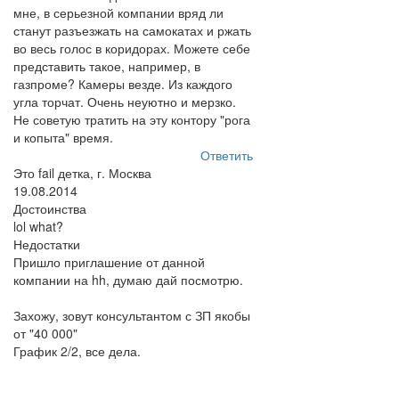
мне, в серьезной компании вряд ли
станут разъезжать на самокатах и ржать
во весь голос в коридорах. Можете себе
представить такое, например, в
газпроме? Камеры везде. Из каждого
угла торчат. Очень неуютно и мерзко.
Не советую тратить на эту контору "рога
и копыта" время.
Ответить
Это fail детка, г. Москва
19.08.2014
Достоинства
lol what?
Недостатки
Пришло приглашение от данной
компании на hh, думаю дай посмотрю.
Захожу, зовут консультантом с ЗП якобы
от "40 000"
График 2/2, все дела.