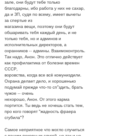
зале, они будут тебе только
благодарны, ибо работа у них не сахар,
да и ЗП, судя по всему, имеет вычеты
за спертые из
магазина вещи, поэтому они будут
обшаривать тебя каждый день, и не
только тебя, но и админов и
исполнительных директоров, а
охранников -- админы. Взаимоконтроль.
Так надо, Анон. Это отлично действует
как профилактика от болезни времен
СССР,
воровства, когда все всё комуниздили.
Охрана делает дело, и хорошенько
подумай прежде что-то сп*здить, брать
чужое -- очень
нехорошо, Анон. От этого карма
портится. Ты ведь не хочешь стать тем,
про кого говорят "жадность фраера
сгубила"?
Самое неприятное что могло случиться
с вашим покорным слугой, но так и не