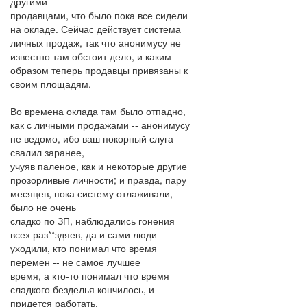
другими
продавцами, что было пока все сидели
на окладе. Сейчас действует система
личных продаж, так что анонимусу не
известно там обстоит дело, и каким
образом теперь продавцы привязаны к
своим площадям.
Во времена оклада там было отпадно,
как с личными продажами -- анонимусу
не ведомо, ибо ваш покорный слуга
свалил заранее,
учуяв паленое, как и некоторые другие
прозорливые личности; и правда, пару
месяцев, пока систему отлаживали,
было не очень
сладко по ЗП, наблюдались гонения
всех раз**здяев, да и сами люди
уходили, кто понимал что время
перемен -- не самое лучшее
время, а кто-то понимал что время
сладкого безделья кончилось, и
придется работать.