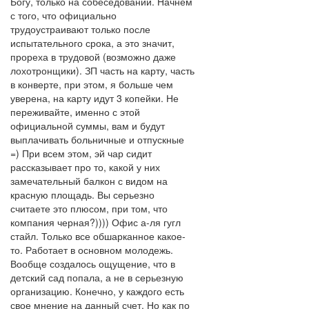
Богу, только на собеседовании. Начнем
с того, что официально
трудоустраивают только после
испытательного срока, а это значит,
прореха в трудовой (возможно даже
лохотронщики). ЗП часть на карту, часть
в конверте, при этом, я больше чем
уверена, на карту идут 3 копейки. Не
переживайте, именно с этой
официальной суммы, вам и будут
выплачивать больничные и отпускные
=) При всем этом, эй чар сидит
рассказывает про то, какой у них
замечательный балкон с видом на
красную площадь. Вы серьезно
считаете это плюсом, при том, что
компания черная?)))) Офис а-ля гугл
стайл. Только все обшарканное какое-
то. Работает в основном молодежь.
Вообще создалось ощущение, что в
детский сад попала, а не в серьезную
организацию. Конечно, у каждого есть
свое мнение на данный счет. Но как по