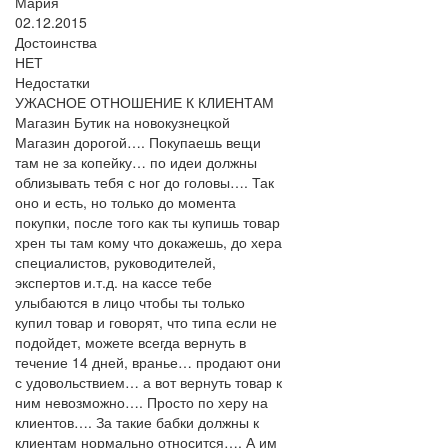
Мария
02.12.2015
Достоинства
НЕТ
Недостатки
УЖАСНОЕ ОТНОШЕНИЕ К КЛИЕНТАМ
Магазин Бутик на новокузнецкой
Магазин дорогой…. Покупаешь вещи
там не за копейку… по идеи должны
облизывать тебя с ног до головы…. Так
оно и есть, но только до момента
покупки, после того как ты купишь товар
хрен ты там кому что докажешь, до хера
специалистов, руководителей,
экспертов и.т.д. на кассе тебе
улыбаются в лицо чтобы ты только
купил товар и говорят, что типа если не
подойдет, можете всегда вернуть в
течение 14 дней, вранье… продают они
с удовольствием… а вот вернуть товар к
ним невозможно…. Просто по херу на
клиентов…. За такие бабки должны к
клиентам нормально относится…. А им