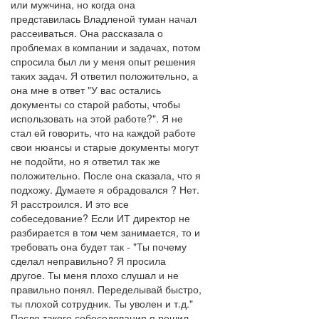
или мужчина, но когда она
представилась Владленой туман начал
рассеиваться. Она рассказала о
проблемах в компании и задачах, потом
спросила был ли у меня опыт решения
таких задач. Я ответил положительно, а
она мне в ответ "У вас остались
документы со старой работы, чтобы
использовать на этой работе?". Я не
стал ей говорить, что на каждой работе
свои нюансы и старые документы могут
не подойти, но я ответил так же
положительно. После она сказала, что я
подхожу. Думаете я обрадовался ? Нет.
Я расстроился. И это все
собеседование? Если ИТ директор не
разбирается в том чем занимается, то и
требовать она будет так - "Ты почему
сделал неправильно? Я просила
другое. Ты меня плохо слушал и не
правильно понял. Переделывай быстро,
ты плохой сотрудник. Ты уволен и т.д."
После такого собеседования я решил