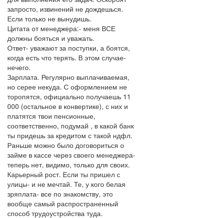
запросто, извинений не дождешься.
Если только не вынудишь.
Цитата от менеджера:- меня ВСЕ
должны бояться и уважать.
Ответ- уважают за поступки, а боятся,
когда есть что терять. В этом случае-
нечего.
Зарплата. Регулярно выплачиваемая,
но серее некуда. С оформлением не
торопятся, официально получаешь 11
000 (остальное в конвертике), с них и
платятся твои пенсионные,
соответственно, подумай , в какой банк
ты придешь за кредитом с такой ндфл.
Раньше можно было договориться о
займе в кассе через своего менеджера-
теперь нет, видимо, только для своих.
Карьерный рост. Если ты пришел с
улицы- и не мечтай. Те, у кого белая
зряплата- все по знакомству, это
вообще самый распространенный
способ трудоустройства туда.