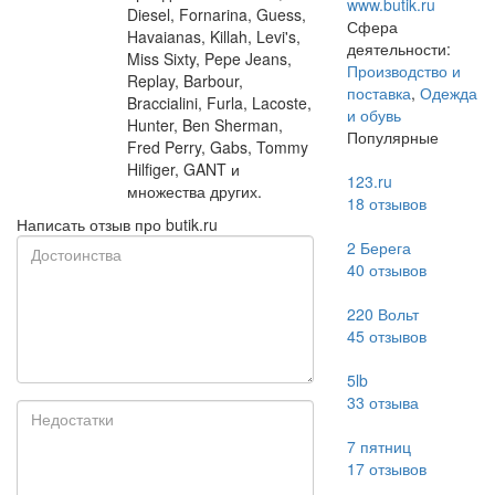
www.butik.ru
Diesel, Fornarina, Guess,
Сфера
Havaianas, Killah, Levi's,
деятельности:
Miss Sixty, Pepe Jeans,
Производство и
Replay, Barbour,
поставка
,
Одежда
Braccialini, Furla, Lacoste,
и обувь
Hunter, Ben Sherman,
Популярные
Fred Perry, Gabs, Tommy
Hilfiger, GANT и
123.ru
множества других.
18
отзывов
Написать отзыв про butik.ru
2 Берега
40
отзывов
220 Вольт
45
отзывов
5lb
33
отзыва
7 пятниц
17
отзывов