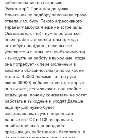
собеседование на вакансию
"Бухгалтер". Приятная девушка
Начальник по подбору персонала сразу
отвела к гл. буху. Такого агрессивного
тирана-глав.буха я еще не встречала.
Оказывается, что: - нужно оставаться
после работы дополнительно, когда
потребует она(даже, если вы все
успеваете и в этом нет необходимости)
- выходить на работу в выходные, когда
она потребует -к перечисленным в
вакансии обязанностям (а их ой как не
мало за 45000 белыми-т.е. на руки
около 39000) добавляются те, которые
она скажет, если захочет -она крайне
возмущена, почему соискатели не хотят
работать в выходные и уходят Дальше
еще лучше: нужно будет
восстанавливать учет, переносить
данные из 1С7 в 1С8, исправлять
ошибки прошлых периодов за
предыдущих работников - бесплатно. А
на мой отказ выходить в выходные