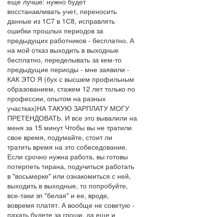
еще лучше: нужно будет
восстанавливать учет, переносить
данные из 1С7 в 1С8, исправлять
ошибки прошлых периодов за
предыдущих работников - бесплатно. А
на мой отказ выходить в выходные
бесплатно, переделывать за кем-то
предыдущие периоды - мне заявили -
КАК ЭТО Я (бух с высшем профильным
образованием, стажем 12 лет только по
профессии, опытом на разных
участках)НА ТАКУЮ ЗАРПЛАТУ МОГУ
ПРЕТЕНДОВАТЬ. И все это вывалили на
меня за 15 минут Чтобы вы не тратили
свое время, подумайте, стоит ли
тратить время на это собеседование.
Если срочно нужна работа, вы готовы
потерпеть тирана, подучиться работать
в "восьмерке" или ознакомиться с ней,
выходить в выходные, то попробуйте,
все-таки зп "белая" и ее, вроде,
вовремя платят. А вообще не советую -
пахать будете за гроши, да еще и