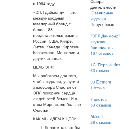
Сфера
в 1994 году.
деятельности:
«ЭПЛ Даймонд» — это
Ювелирные
международный
изделия
ювелирный бренд с
Популярные
более 188
представительствами в
"ЭПЛ Даймонд"
России, США, Кипре,
якутские
Литве, Канаде, Киргизии,
бриллианты
Казахстане, Монголии и
167
отзывов
других странах.
1С: Первый бит
ЦЕЛЬ ЭПЛ:
63
отзыва
Мы работаем для того,
чтобы изделия, услуги и
33 Element
атмосфера Счастья от
1
отзыв
ЭПЛ покорили сердца
людей всей Земли! И в
7 цветов
этом Мире стало больше
59
отзывов
Счастья!
Abisoft
КАК МЫ ИДЁМ К ЦЕЛИ:
26
отзывов
Делаем так, чтобы