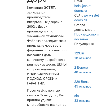
Email:
help@estet-
Компания ЭСТЕТ,
doors.ru
занимается
Сайт:
www.estet-
производством
doors.ru
интерьерных дверей с
Сфера
2002г. Двери
деятельности:
производятся по
Производство и
уникальной технологии.
поставка
Фабрика реализует свою
Популярные
продукцию через сеть
фирменных салонов, что
123.ru
позволяет дать
18
отзывов
конечному потребителю
ряд преимуществ: ЦЕНЫ
2 Берега
от производителя,
40
отзывов
ИНДИВИДУАЛЬНЫЙ
ПОДХОД, СРОКИ и
220 Вольт
ГАРАНТИИ.
45
отзывов
Посетив фирменные
салоны Эстет Дорс, Вас
5lb
приятно удивят
33
отзыва
многообразие вариантов