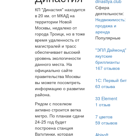
dinastiya.club
Сфера
КП "Династия" находится
деятельности:
в 20 км. от МКАД на
Недвижимость:
территории Новой
продажа и
Москвы, недалеко от
аренда
города Троицк, но в тоже
Популярные
время удаленность от
магистралей и трасс
"ЭПЛ Даймонд"
обеспечивает высокий
якутские
уровень экологичности
бриллианты
данного места. На
167
отзывов
официально сайте
правительства Москвы
1С: Первый бит
вы можете посомтреть
63
отзыва
информацию о развитии
района.
33 Element
Рядом с поселком
1
отзыв
активно строится ветка
метро. По планам сдачи
7 цветов
24-25 год будет
59
отзывов
построена станция
Ватутинки, которая
Abisoft