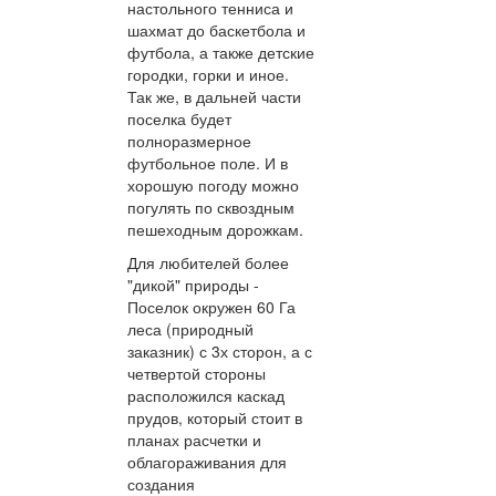
настольного тенниса и
шахмат до баскетбола и
футбола, а также детские
городки, горки и иное.
Так же, в дальней части
поселка будет
полноразмерное
футбольное поле. И в
хорошую погоду можно
погулять по сквоздным
пешеходным дорожкам.
Для любителей более
"дикой" природы -
Поселок окружен 60 Га
леса (природный
заказник) с 3х сторон, а с
четвертой стороны
расположился каскад
прудов, который стоит в
планах расчетки и
облагораживания для
создания