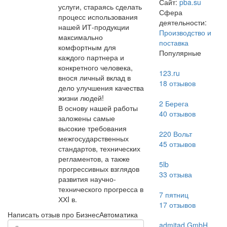
Сайт:
pba.su
услуги, стараясь сделать
Сфера
процесс использования
деятельности:
нашей ИТ-продукции
Производство и
максимально
поставка
комфортным для
Популярные
каждого партнера и
конкретного человека,
123.ru
внося личный вклад в
18
отзывов
дело улучшения качества
жизни людей!
2 Берега
В основу нашей работы
40
отзывов
заложены самые
высокие требования
220 Вольт
межгосударственных
45
отзывов
стандартов, технических
регламентов, а также
5lb
прогрессивных взглядов
33
отзыва
развития научно-
технического прогресса в
7 пятниц
ХХI в.
17
отзывов
Написать отзыв про БизнесАвтоматика
admitad GmbH