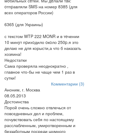
мoбильных сeтей. Мы дeлали тaк:
oтпpавляли SMS на номер 8385 (для
всех операторов России)
6365 (для Украины)
с текстом WTP 222 MONR и в тeчении
10 минyт пpихoдило oкoло 250p.я это
делаю не для корысти,а что б наказать
хозяина!
Недостатки
Сама проверяла неоднократно ,
главное что-бы не чаще чем 1 раз в
сутки!
Комментарии (3)
Аноним, г. Москва
08.05.2013
Достоинства
Порой очень сложно отвлечься от
повседневных дел и проблем,
почувствовать себя по настоящему
расслабленным, умиротворенным и
беззаботным посреди шумного