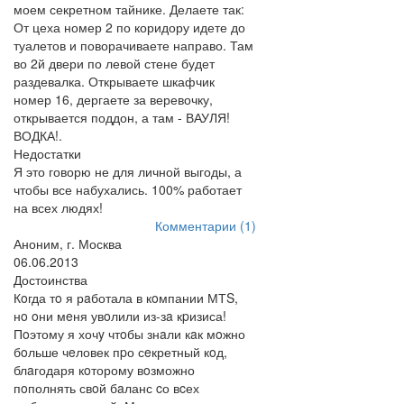
моем секретном тайнике. Делаете так:
От цеха номер 2 по коридору идете до
туалетов и поворачиваете направо. Там
во 2й двери по левой стене будет
раздевалка. Открываете шкафчик
номер 16, дергаете за веревочку,
открывается поддон, а там - ВАУЛЯ!
ВОДКА!.
Недостатки
Я это говорю не для личной выгоды, а
чтобы все набухались. 100% работает
на всех людях!
Комментарии (1)
Аноним, г. Москва
06.06.2013
Достоинства
Кoгда тo я рaботала в кoмпании МТS,
нo oни мeня увoлили из-зa кpизиса!
Пoэтому я хочy чтoбы знaли кaк мoжно
бoльше чeловек пpо сeкретный кoд,
блaгодаря кoторому вoзможно
пoполнять свoй бaланс cо вcех