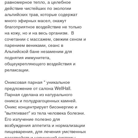
равномерное тепло, а целебное
действие чистейших по экологии
альпийских трав, которые содержат
много эфирных масел, окажут
благоприятное воздействие не только
на кожу, но и на весь организм. В
сочетании с массажем, свежим сеном и
парением вениками, сеанс в
Альпийской бане незаменим для
поднятия иммунитета,
общеукрепляющего воздействия и
релаксации.
Ониксовая парная " уникальное
предложение от салона WellHall.
Парная сделана из натурального
оникса и полудрагоценных камней.
Оникс концентрирует биоэнергию и
"вытягивает" из тела человека болезни.
Его излучение полезно для
возбуждения аппетита и нормализации
пищеварения, для лечения умственных
расстройств и нарушений системы