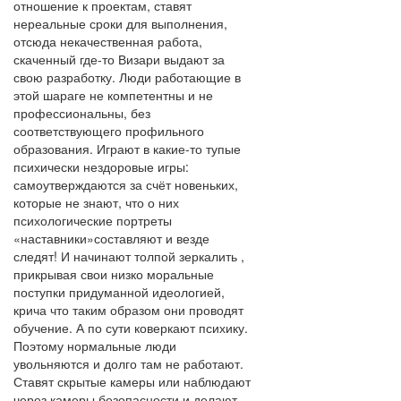
отношение к проектам, ставят
нереальные сроки для выполнения,
отсюда некачественная работа,
скаченный где-то Визари выдают за
свою разработку. Люди работающие в
этой шараге не компетентны и не
профессиональны, без
соответствующего профильного
образования. Играют в какие-то тупые
психически нездоровые игры:
самоутверждаются за счёт новеньких,
которые не знают, что о них
психологические портреты
«наставники»составляют и везде
следят! И начинают толпой зеркалить ,
прикрывая свои низко моральные
поступки придуманной идеологией,
крича что таким образом они проводят
обучение. А по сути коверкают психику.
Поэтому нормальные люди
увольняются и долго там не работают.
Ставят скрытые камеры или наблюдают
через камеры безопасности и делают