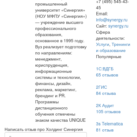
+7 (495) 545-43-
промышленный
45
университет «Синергия»
Email:
(НОУ МФПУ «Синергия»)
info@synergy.ru
— учреждение высшего
Сайт:
synergy.ru
профессионального
Сфера
образования,
деятельности:
основанное в 1995 году.
Услуги
,
Тренинги
Вуз реализует подготовку
и образование
по направлениям:
Популярные
менеджмент,
юриспруденция,
1С:ВДГБ
информационные
65
отзывов
системы и технологии,
финансы, дизайн,
2ГИС
реклама, маркетинг,
84
отзыва
брендинг и PR.
Программы
2К Аудит
дистанционного
105
отзывов
обучения отмечены
знаком качества UNIQUE
3s Telematica
Написать отзыв про Холдинг Синергия
81
отзыв