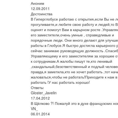
Аноним
12.09.2011
Достоинства
В Гиперглобусе работаю с открытия,если Вы не л
прогуливаете,и любите свою работу и людей,то В
оценят и помогут Вам в карьрном росте .Управл
его заместители,очень умные , справедливые и
порядочные люди. Они много делают для улучш
работы в Глобусе.Я быстро достигла карьерного 
сейчас занимаю руководящую должность .Спаси
Управляющему и его заместителям за хорошее 
к сотрудникам.А жалобы пишут те,кто ленивый
,скандальный,безответственный и подлый челове
правда,я заметила,кто не хочет работать ,тот нач
жаловаться,чтобы не работать!Приходите к нам в
работать !У нас работать хорошо!
Ответы
Gloster_Javelin
17.04.2012
В Щёлково ?! Пожалуй это в духе французских нов
VN_
06.01.2014