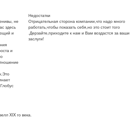
Недостатки
енивы, не
Отрицательная сторона компании,что надо много
ас здесь
работать,чтобы показать себя,но это стоит того
яющий и
.Дерзайте,приходите к нам и Вам воздастся за ваши
заслуги!
ения
роста и
бо
отношение
к.Это
инает
 Глобус
елл XIX го века.