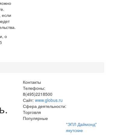
можно
е.
, если
ведет
ельства.
и, о
б
Контакты
Телефоны:
8(495)2218500
Сайт:
www.globus.ru
ь.
Сфера деятельности:
Торговля
Популярные
"ЭПЛ Даймонд"
якутские