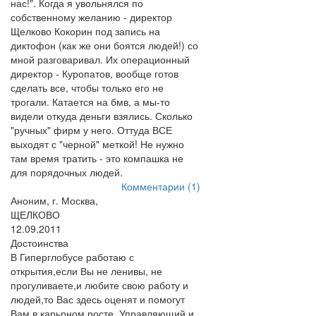
нас!". Когда я увольнялся по
собственному желанию - директор
Щелково Кокорин под запись на
диктофон (как же они боятся людей!) со
мной разговаривал. Их операционный
директор - Куропатов, вообще готов
сделать все, чтобы только его не
трогали. Катается на бмв, а мы-то
видели откуда деньги взялись. Сколько
"ручных" фирм у него. Оттуда ВСЕ
выходят с "черной" меткой! Не нужно
там время тратить - это компашка не
для порядочных людей.
Комментарии (1)
Аноним, г. Москва,
ЩЕЛКОВО
12.09.2011
Достоинства
В Гиперглобусе работаю с
открытия,если Вы не ленивы, не
прогуливаете,и любите свою работу и
людей,то Вас здесь оценят и помогут
Вам в карьрном росте .Управляющий и