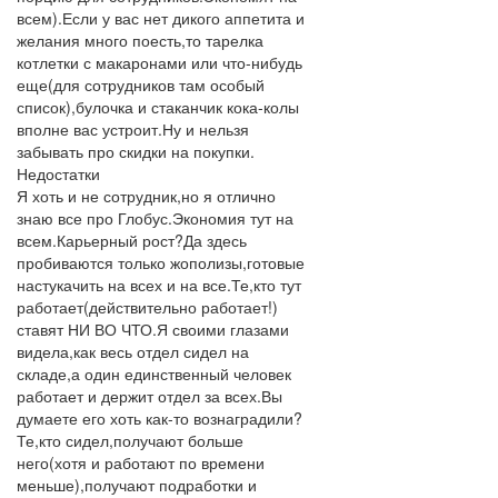
всем).Если у вас нет дикого аппетита и
желания много поесть,то тарелка
котлетки с макаронами или что-нибудь
еще(для сотрудников там особый
список),булочка и стаканчик кока-колы
вполне вас устроит.Ну и нельзя
забывать про скидки на покупки.
Недостатки
Я хоть и не сотрудник,но я отлично
знаю все про Глобус.Экономия тут на
всем.Карьерный рост?Да здесь
пробиваются только жополизы,готовые
настукачить на всех и на все.Те,кто тут
работает(действительно работает!)
ставят НИ ВО ЧТО.Я своими глазами
видела,как весь отдел сидел на
складе,а один единственный человек
работает и держит отдел за всех.Вы
думаете его хоть как-то вознаградили?
Те,кто сидел,получают больше
него(хотя и работают по времени
меньше),получают подработки и