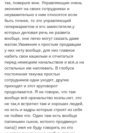
так, поверьте мне. Управляющие очень
экономят на своих сотрудниках и
неуважительно к ним относятся если
быть точнее, то это управляющий
гипермаркетом и его заместители,у
которых деловая речь не развита
вообще, они легко могут сказать даже
матом.Уважения к простым продавцам
у них нету вообще, для них главное
набить свои кашельки и отчитаться
перед немецким начальством и всё,а на
остальных им наплевать. В глобусе
постоянная текучка простых
сотрудников одни уходят, другие
приходят и этот круговорот
продолжается. Я не говорю, что там
вообще всё нрачальство козлы,нет, это
не так,я встретил там и хороших людей,
но есть и кадры которые строят из себя
не пойми что. Один там есть вообще
папинькин сынок, котоого продвинул
папа)) имя не буду говорить но кто