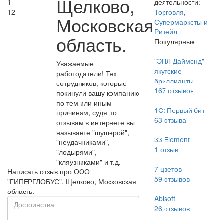
Щелково,
1
деятельности:
12
Торговля
,
Московская
Супермаркеты и
Ритейл
область.
Популярные
"ЭПЛ Даймонд"
Уважаемые
якутские
работодатели! Тех
бриллианты
сотрудников, которые
167
отзывов
покинули вашу компанию
по тем или иным
1С: Первый бит
причинам, судя по
63
отзыва
отзывам в интернете вы
называете "шушерой",
33 Element
"неудачниками",
1
отзыв
"лодырями",
"кляузниками" и т.д.
7 цветов
Написать отзыв про ООО
59
отзывов
"ГИПЕРГЛОБУС", Щелково, Московская
область.
Abisoft
26
отзывов