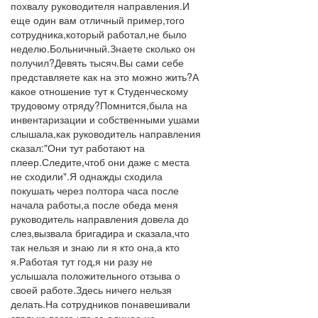
похвалу руководителя направления.И
еще один вам отличный пример,того
сотрудника,который работал,не было
неделю.Больничный.Знаете сколько он
получил?Девять тысяч.Вы сами себе
представляете как на это можно жить?А
какое отношение тут к Студенческому
трудовому отряду?Помнится,была на
инвентаризации и собственными ушами
слышала,как руководитель направления
сказал:"Они тут работают на
плеер.Следите,чтоб они даже с места
не сходили".Я однажды сходила
покушать через полтора часа после
начала работы,а после обеда меня
руководитель направления довела до
слез,вызвала бригадира и сказала,что
так нельзя и знаю ли я кто она,а кто
я.Работая тут год,я ни разу не
услышала положительного отзыва о
своей работе.Здесь ничего нельзя
делать.На сотрудников понавешивали