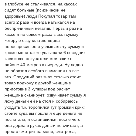
в глобусе не сталкивался, на кассах
сидят больные (психически не
здоровые) люди Покупал товар там
всего 2 раза и всегда натыкался на
беспричинный негатив. Первый раз на
кассе я не совсем расслышал сумму
которую озвучила женщина
переспросив ее я услышал эту сумму и
кроме меня также услышали 6 соседних
касс и все покупатели стоявшие в
районе 40 метров в очереди. Ну ладно
не обратил особого внимания на все
это. Следущий раз зная сколько стоит
товар подхожу к другой женщине
приготовив 3 купюры под расчет
женщина сканирует, озвучивает сумму я
ложу деньги ей на стол и собираюсь
уходить т.к. торопился тут громкий крик:
стойте куда вы пошли я еще деньги не
посчитала, я останавился, после чего
она держа в руках деньги не считает, а
просто смотрит на меня, смотрела,