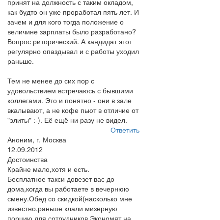
принят на должность с таким окладом,
как будто он уже проработал пять лет. И
зачем и для кого тогда положение о
величине зарплаты было разработано?
Вопрос риторический. А кандидат этот
регулярно опаздывал и с работы уходил
раньше.
Тем не менее до сих пор с
удовольствием встречаюсь с бывшими
коллегами. Это и понятно - они в зале
вкалывают, а не кофе пьют в отличие от
"элиты" :-). Её ещё ни разу не видел.
Ответить
Аноним, г. Москва
12.09.2012
Достоинства
Крайне мало,хотя и есть.
Бесплатное такси довезет вас до
дома,когда вы работаете в вечернюю
смену.Обед со скидкой(насколько мне
известно,раньше клали мизерную
порцию для сотрудников.Экономят на