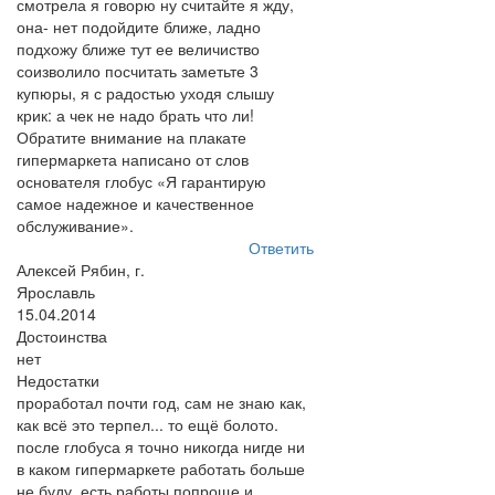
смотрела я говорю ну считайте я жду,
она- нет подойдите ближе, ладно
подхожу ближе тут ее величиство
соизволило посчитать заметьте 3
купюры, я с радостью уходя слышу
крик: а чек не надо брать что ли!
Обратите внимание на плакате
гипермаркета написано от слов
основателя глобус «Я гарантирую
самое надежное и качественное
обслуживание».
Ответить
Алексей Рябин, г.
Ярославль
15.04.2014
Достоинства
нет
Недостатки
проработал почти год, сам не знаю как,
как всё это терпел... то ещё болото.
после глобуса я точно никогда нигде ни
в каком гипермаркете работать больше
не буду, есть работы попроще и