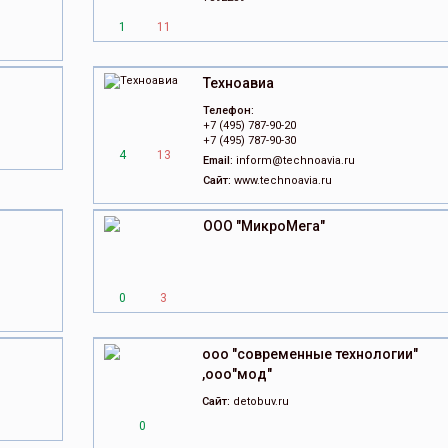
1
11
Техноавиа
Телефон:
+7 (495) 787-90-20
+7 (495) 787-90-30
4
13
Email:
inform@technoavia.ru
Сайт:
www.technoavia.ru
ООО "МикроМега"
0
3
ооо "современные технологии"
,ооо"мод"
Сайт:
detobuv.ru
0