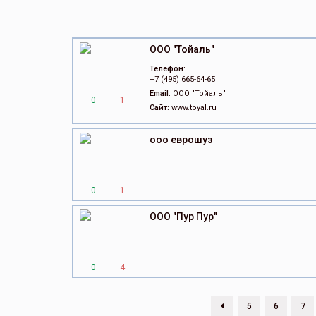
ООО "Тойаль"
Телефон:
+7 (495) 665-64-65
Email:
ООО "Тойаль"
0
1
Сайт:
www.toyal.ru
ооо еврошуз
0
1
ООО "Пур Пур"
0
4
5
6
7