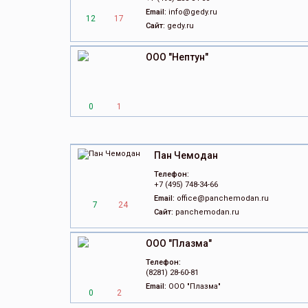
Email:
info@gedy.ru
12
17
Сайт:
gedy.ru
ООО "Нептун"
0
1
Пан Чемодан
Телефон:
+7 (495) 748-34-66
Email:
office@panchemodan.ru
7
24
Сайт:
panchemodan.ru
ООО "Плазма"
Телефон:
(8281) 28-60-81
Email:
ООО "Плазма"
0
2