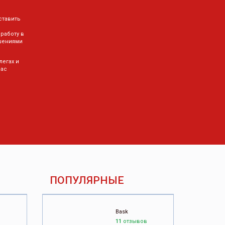
ставить
 работу в
шениями
легах и
Вас
ПОПУЛЯРНЫЕ
Bask
11
отзывов