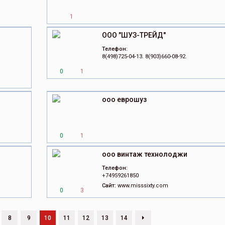
1
ООО "ШУЗ-ТРЕЙД"
Телефон:
8(498)725-04-13. 8(903)660-08-92.
0
1
ооо еврошуз
0
1
ооо винтаж технолоджи
Телефон:
+74959261850
Сайт:
www.misssixty.com
0
3
8
9
10
11
12
13
14