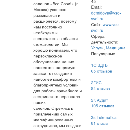
45
салонов «Все Свои!» (г.
Email:
Москва) успешно
demidova@vse-
развивается и
svoi.ru
расширяется, поэтому
Сайт:
www.vse-
нам постоянно
svoi.ru
необходимы
Сфера
специалисты в области
деятельности:
стоматологии. Мы
Услуги
,
Медицина
хорошо понимаем, что
Популярные
первоклассное
обслуживание наших
1С:ВДГБ
пациентов, напрямую
65
отзывов
зависит от создания
наиболее комфортных и
2ГИС
благоприятных условий
84
отзыва
для работы врачебного и
сестринского персонала
2К Аудит
наших
105
отзывов
салонов. Стремясь к
привлечению самых
3s Telematica
квалифицированных
81
отзыв
сотрудников, мы создали