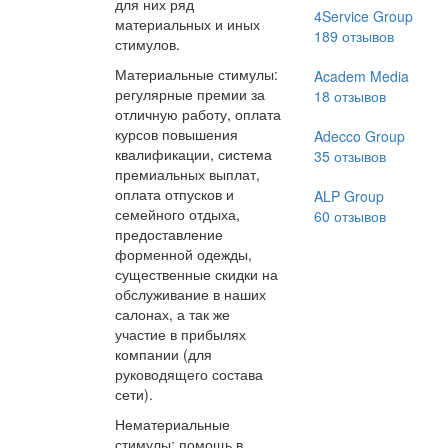
для них ряд
4Service Group
материальных и иных
189
отзывов
стимулов.
Материальные стимулы:
Academ Media
регулярные премии за
18
отзывов
отличную работу, оплата
курсов повышения
Adecco Group
квалификации, система
35
отзывов
премиальных выплат,
оплата отпусков и
ALP Group
семейного отдыха,
60
отзывов
предоставление
форменной одежды,
существенные скидки на
обслуживание в наших
салонах, а так же
участие в прибылях
компании (для
руководящего состава
сети).
Нематериальные
стимулы: помощь в