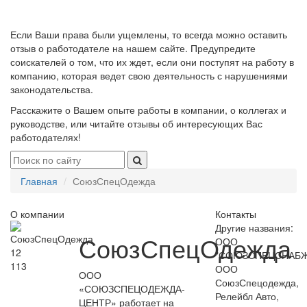
Если Ваши права были ущемлены, то всегда можно оставить
отзыв о работодателе на нашем сайте. Предупредите
соискателей о том, что их ждет, если они поступят на работу в
компанию, которая ведет свою деятельность с нарушениями
законодательства.
Расскажите о Вашем опыте работы в компании, о коллегах и
руководстве, или читайте отзывы об интересующих Вас
работодателях!
Главная
СоюзСпецОдежда
О компании
Контакты
Другие названия:
СоюзСпецОдежда
ООО
12
"СОЮЗСПЕЦСНАБЖ
113
ООО
ООО
СоюзСпецодежда,
«СОЮЗСПЕЦОДЕЖДА-
Релейбл Авто,
ЦЕНТР» работает на