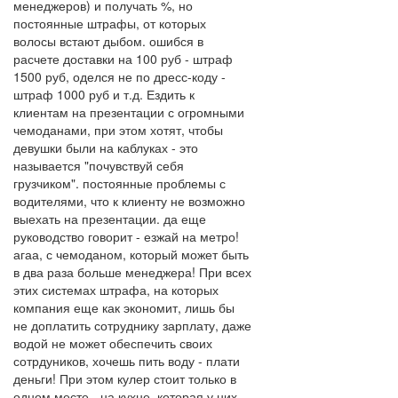
менеджеров) и получать %, но
постоянные штрафы, от которых
волосы встают дыбом. ошибся в
расчете доставки на 100 руб - штраф
1500 руб, оделся не по дресс-коду -
штраф 1000 руб и т.д. Ездить к
клиентам на презентации с огромными
чемоданами, при этом хотят, чтобы
девушки были на каблуках - это
называется "почувствуй себя
грузчиком". постоянные проблемы с
водителями, что к клиенту не возможно
выехать на презентации. да еще
руководство говорит - езжай на метро!
агаа, с чемоданом, который может быть
в два раза больше менеджера! При всех
этих системах штрафа, на которых
компания еще как экономит, лишь бы
не доплатить сотруднику зарплату, даже
водой не может обеспечить своих
сотрдуников, хочешь пить воду - плати
деньги! При этом кулер стоит только в
одном месте - на кухне, которая у них