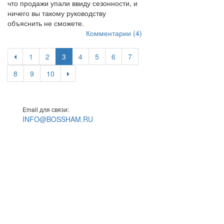
что продажи упали ввиду сезонности, и
ничего вы такому руководству
объяснить не сможете.
Комментарии (4)
1
2
3
4
5
6
7
8
9
10
Email для связи:
INFO@BOSSHAM.RU