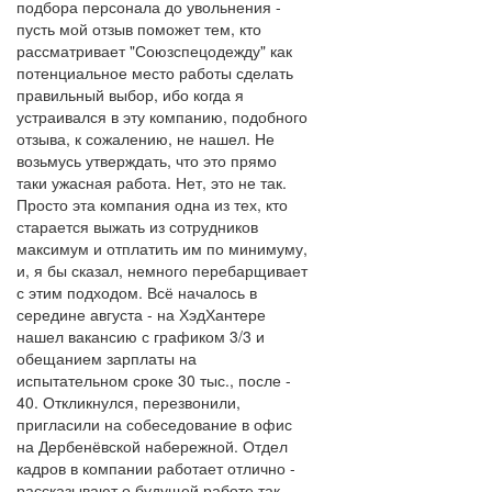
подбора персонала до увольнения -
пусть мой отзыв поможет тем, кто
рассматривает "Союзспецодежду" как
потенциальное место работы сделать
правильный выбор, ибо когда я
устраивался в эту компанию, подобного
отзыва, к сожалению, не нашел. Не
возьмусь утверждать, что это прямо
таки ужасная работа. Нет, это не так.
Просто эта компания одна из тех, кто
старается выжать из сотрудников
максимум и отплатить им по минимуму,
и, я бы сказал, немного перебарщивает
с этим подходом. Всё началось в
середине августа - на ХэдХантере
нашел вакансию с графиком 3/3 и
обещанием зарплаты на
испытательном сроке 30 тыс., после -
40. Откликнулся, перезвонили,
пригласили на собеседование в офис
на Дербенёвской набережной. Отдел
кадров в компании работает отлично -
рассказывают о будущей работе так,