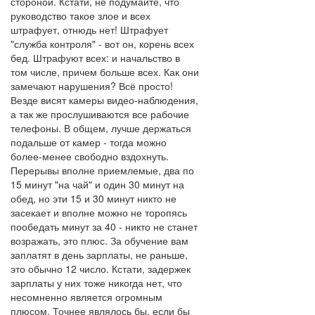
стороной. Кстати, не подумайте, что
руководство такое злое и всех
штрафует, отнюдь нет! Штрафует
"служба контроля" - вот он, корень всех
бед. Штрафуют всех: и начальство в
том числе, причем больше всех. Как они
замечают нарушения? Всё просто!
Везде висят камеры видео-наблюдения,
а так же прослушиваются все рабочие
телефоны. В общем, лучше держаться
подальше от камер - тогда можно
более-менее свободно вздохнуть.
Перерывы вполне приемлемые, два по
15 минут "на чай" и один 30 минут на
обед, но эти 15 и 30 минут никто не
засекает и вполне можно не торопясь
пообедать минут за 40 - никто не станет
возражать, это плюс. За обучение вам
заплатят в день зарплаты, не раньше,
это обычно 12 число. Кстати, задержек
зарплаты у них тоже никогда нет, что
несомненно является огромным
плюсом. Точнее являлось бы, если бы