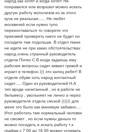
народ как хотят и когда хотят! Не
понравился или возразил можно искать
другую работу жополизов из за этого
куча не реальная...... Не любят
москвичей если нужно тупо
переконтаваться то говорите что
приезжий проверять никто не будет но
посидите там подольше. В отдел ткани
не идите не при каких обстоятельствах
народ очень странный руководитель
отдела Попко С.В когда задаешь ему
рабочие вопросы сидит кивает гривой и
играет в телефон ))) это капец ребят! В
отделе обуви хоть народ контактный
сидит..... Один из руководителей Н.А
тип вроде начитанный , но в работе не
бельмесу , увольняет не лично а через
руководителя отдела смской )))))) для
меня это было как минимум забавно....
Итог работать там нормальный человек
не сможет , но если нужны деньги то
можно посидеть и искать работу т.к
график с 7 00 до 16 00 можно успевать