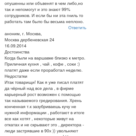
опушенны или объвенят в чем либо,но
так и непомогут и это знают 99%
сотрудников. И если бы ни эта гниль то
работать там было бы весьма неплохо.
Ответить
аноним, г. Москва,
Москва дербеневская 24
16.09.2014
Достоинства
Когда были на варшавке близко к метро.
Приличная кухня , чай , кофе , соки :)
платят даже если проработал неделю.
Недостатки
Итак товарищи! Как я уже писал платят
да чёрный над все дела , в фирме
карьерный рост возможен с помощью
так называемого гредирования. Хрень
конченная т.к зазубриваешь кучу не
нужной информации , работают в итоге
все как хотят , некоторые живут на
откатах и не скрывают это , директора -
люди застрявшие в 90х )) увольняют