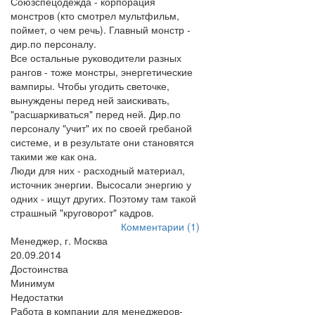
Союзспецодежда - корпорация
монстров (кто смотрел мультфильм,
поймет, о чем речь). Главный монстр -
дир.по персоналу.
Все остальные руководители разных
рангов - тоже монстры, энергетические
вампиры. Чтобы угодить светочке,
вынуждены перед ней заискивать,
"расшаркиваться" перед ней. Дир.по
персоналу "учит" их по своей гребаной
системе, и в результате они становятся
такими же как она.
Люди для них - расходный материал,
источник энергии. Высосали энергию у
одних - ищут других. Поэтому там такой
страшный "круговорот" кадров.
Комментарии (1)
Менеджер, г. Москва
20.09.2014
Достоинства
Минимум
Недостатки
Работа в компании для менеджеров-