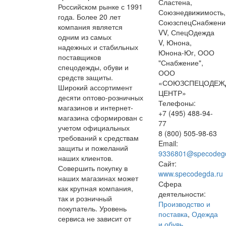
Сластена,
Российском рынке с 1991
Союзнедвижимость,
года. Более 20 лет
СоюзспецСнабжени
компания является
VV, СпецОдежда
одним из самых
V, Юнона,
надежных и стабильных
Юнона-Юг, ООО
поставщиков
"Снабжение",
спецодежды, обуви и
ООО
средств защиты.
«СОЮЗСПЕЦОДЕЖ
Широкий ассортимент
ЦЕНТР»
десяти оптово-розничных
Телефоны:
магазинов и интернет-
+7 (495) 488-94-
магазина сформирован с
77
учетом официальных
8 (800) 505-98-63
требований к средствам
Email:
защиты и пожеланий
9336801@specodegd
наших клиентов.
Сайт:
Совершить покупку в
www.specodegda.ru
наших магазинах может
Сфера
как крупная компания,
деятельности:
так и розничный
Производство и
покупатель. Уровень
поставка
,
Одежда
сервиса не зависит от
и обувь