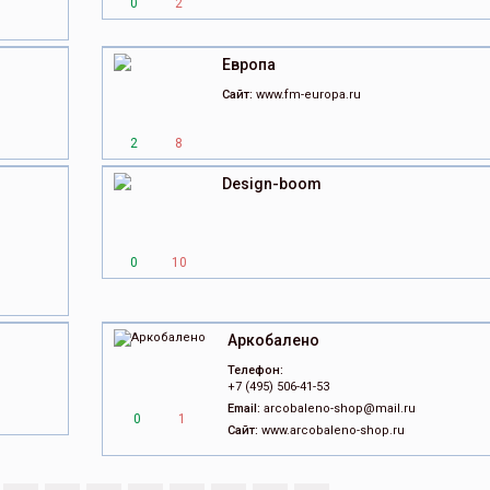
0
2
Европа
Сайт:
www.fm-europa.ru
2
8
Design-boom
0
10
Аркобалено
Телефон:
+7 (495) 506-41-53
Email:
arcobaleno-shop@mail.ru
0
1
Сайт:
www.arcobaleno-shop.ru