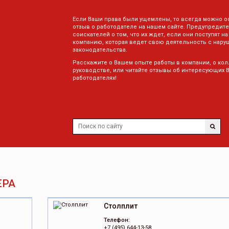
Если Ваши права были ущемлены, то всегда можно о
отзыв о работодателе на нашем сайте. Предупредите
соискателей о том, что их ждет, если они поступят на
компанию, которая ведет свою деятельность с нару
законодательства.
Расскажите о Вашем опыте работы в компании, о кол
руководстве, или читайте отзывы об интересующих 
работодателях!
ЕРА
Столплит
Телефон:
+7 (495) 644-13-58