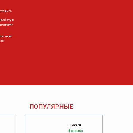
ставить
 работу в
шениями
легах и
Вас
ПОПУЛЯРНЫЕ
Divan.ru
4
отзыва