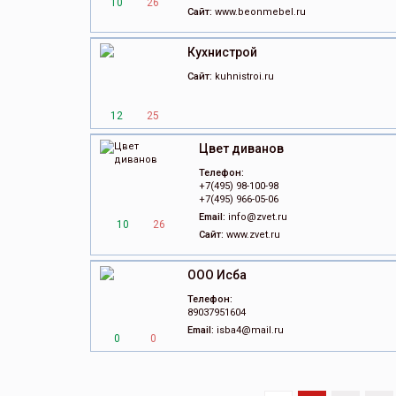
10
26
Сайт:
www.beonmebel.ru
Кухнистрой
Сайт:
kuhnistroi.ru
12
25
Цвет диванов
Телефон:
+7(495) 98-100-98
+7(495) 966-05-06
Email:
info@zvet.ru
10
26
Сайт:
www.zvet.ru
ООО Исба
Телефон:
89037951604
Email:
isba4@mail.ru
0
0