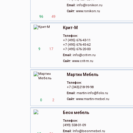
Email:
info@ronikon.ru
Сайт:
www.ronikon.ru
96
49
Крит-М
Телефон:
+7 (495) 676-43-11
+7 (495) 676-45-62
9
17
+7 (495) 676-20-00
Email:
info@crit-m.ru
Сайт:
www.crit-m.ru
Мартин Мебель
Телефон:
+7 (343)218-99-98
Email:
martin-info@folis.ru
Сайт:
www.martin-mebel.ru
0
2
Беон мебель
Телефон:
(499) 558-01-09
Email:
Info@beonmebel.ru