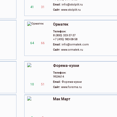
Email:
info@stolplit.ru
41
31
Сайт:
www.stolplit.ru
Орматек
Телефон:
8 (800) 333-37-37
+7 (495) 983-08-58
64
66
Email:
info@ormatek.com
Сайт:
www.ormatek.ru
Форема-кухни
Телефон:
9924614
Email:
Форема-кухни
10
51
Сайт:
www.forema.ru
Мак Март