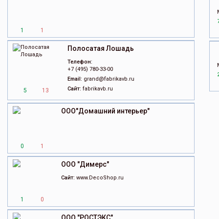
1
1
Полосатая Лошадь
Телефон:
+7 (495) 780-33-00
Email:
grand@fabrikavb.ru
Сайт:
fabrikavb.ru
5
13
ООО"Домашний интерьер"
0
1
ООО "Димерс"
Сайт:
www.DecoShop.ru
1
0
ООО "РОСТЭКС"