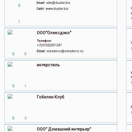
Email:
site@duslar.biz
0
Сайт:
www.duslar.biz
1
ООО"Олексдэко"
Телефон:
+7(4722)207-247
Email:
olexdeco@olexdeco.ru
0
8
интерстиль
0
1
Гобелен Клуб
0
3
ООО" Домашний интерьер"