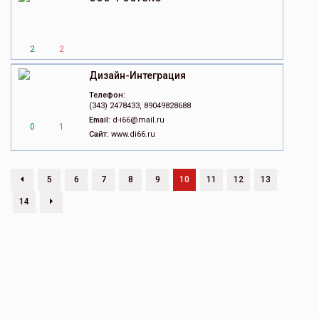
2
2
Дизайн-Интеграция
Телефон:
(343) 2478433, 89049828688
Email:
d-i66@mail.ru
0
1
Сайт:
www.di66.ru
5
6
7
8
9
10
11
12
13
14