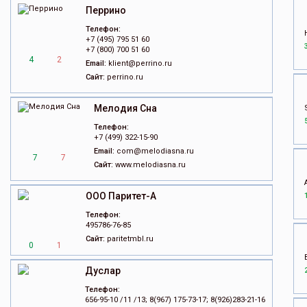
Перрино
Телефон:
+7 (495) 795 51 60
+7 (800) 700 51 60
4
2
Email:
klient@perrino.ru
Сайт:
perrino.ru
Мелодия Сна
Телефон:
+7 (499) 322-15-90
Email:
com@melodiasna.ru
7
7
Сайт:
www.melodiasna.ru
ООО Паритет-А
Телефон:
495786-76-85
Сайт:
paritetmbl.ru
0
1
Дуслар
Телефон:
656-95-10 /11 /13; 8(967) 175-73-17; 8(926)283-21-16