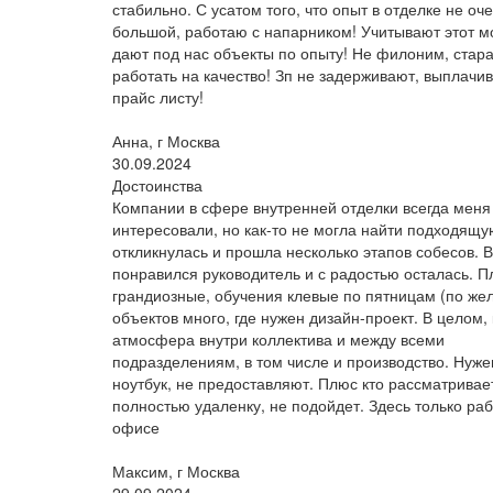
стабильно. С усатом того, что опыт в отделке не оч
большой, работаю с напарником! Учитывают этот м
дают под нас объекты по опыту! Не филоним, стар
работать на качество! Зп не задерживают, выплачи
прайс листу!
Анна, г Москва
30.09.2024
Достоинства
Компании в сфере внутренней отделки всегда меня
интересовали, но как-то не могла найти подходящу
откликнулась и прошла несколько этапов собесов. В
понравился руководитель и с радостью осталась. 
грандиозные, обучения клевые по пятницам (по же
объектов много, где нужен дизайн-проект. В целом,
атмосфера внутри коллектива и между всеми
подразделениям, в том числе и производство. Нуж
ноутбук, не предоставляют. Плюс кто рассматривае
полностью удаленку, не подойдет. Здесь только раб
офисе
Максим, г Москва