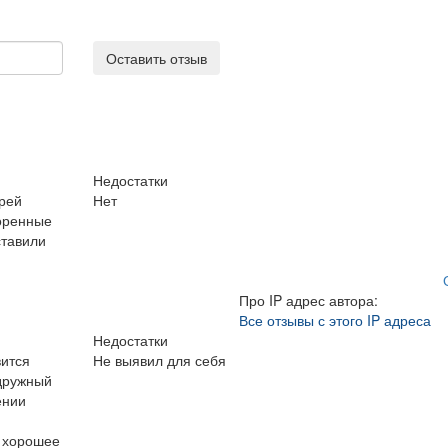
Оставить отзыв
Недостатки
рей
Нет
воренные
ставили
Про IP адрес автора:
Все отзывы с этого IP адреса
Недостатки
вится
Не выявил для себя
 дружный
ении
, хорошее