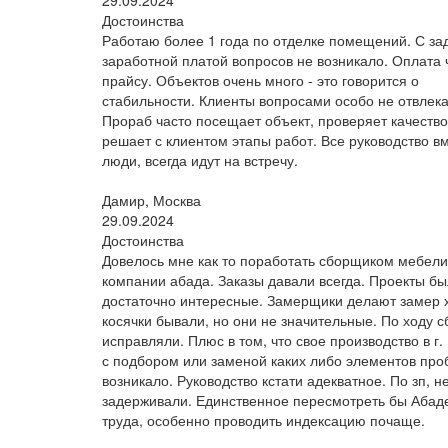
29.09.2024
Достоинства
Работаю более 1 года по отделке помещений. С за
заработной платой вопросов не возникало. Оплата 
прайсу. Объектов очень много - это говорится о
стабильности. Клиенты вопросами особо не отвлек
Прораб часто посещает объект, проверяет качество
решает с клиентом этапы работ. Все руководство 
люди, всегда идут на встречу.
Дамир, Москва
29.09.2024
Достоинства
Довелось мне как то поработать сборщиком мебели
компании абада. Заказы давали всегда. Проекты б
достаточно интересные. Замерщики делают замер 
косячки бывали, но они не значительные. По ходу с
исправляли. Плюс в том, что свое производство в г.
с подбором или заменой каких либо элементов про
возникало. Руководство кстати адекватное. По зп, н
задерживали. Единственное пересмотреть бы Абад
труда, особенно проводить индексацию почаще.