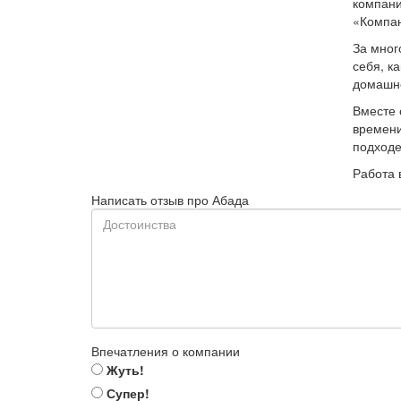
компани
«Компан
За мног
себя, к
домашне
Вместе 
времени
подходе
Работа 
Написать отзыв про Абада
Впечатления о компании
Жуть!
Супер!