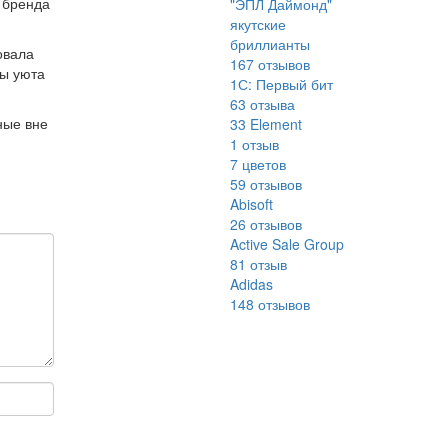
 бренда
"ЭПЛ Даймонд"
якутские
бриллианты
овала
167
отзывов
ры уюта
1С: Первый бит
63
отзыва
ные вне
33 Element
м
1
отзыв
7 цветов
59
отзывов
Abisoft
26
отзывов
Active Sale Group
81
отзыв
Adidas
148
отзывов