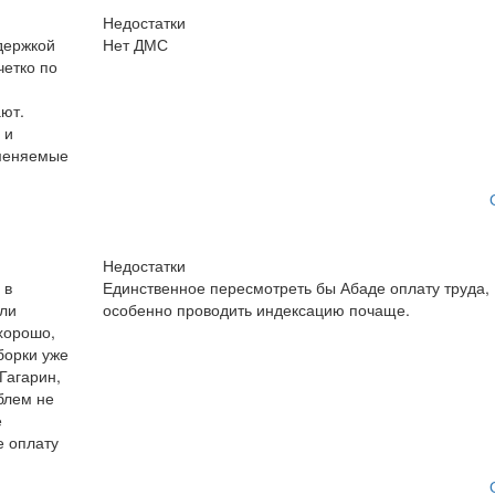
Недостатки
держкой
Нет ДМС
четко по
ают.
 и
вменяемые
Недостатки
 в
Единственное пересмотреть бы Абаде оплату труда,
ыли
особенно проводить индексацию почаще.
хорошо,
борки уже
 Гагарин,
блем не
е
е оплату