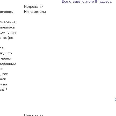
Все отзывы с этого IP адреса
Недостатки
овалось
Не заметили
удивление
личилась
 сомнения
отах (не
ся.
ку, что
 через
оворенные
же
, все
дали
у на
ежный
Недостатки