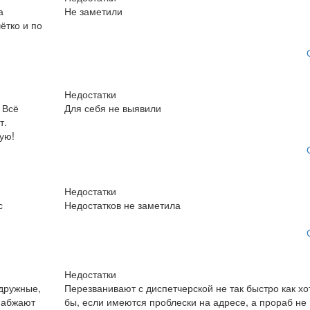
а
Не заметили
ётко и по
Недостатки
 Всё
Для себя не выявили
т.
ую!
Недостатки
с
Недостатков не заметила
Недостатки
 дружные,
Перезванивают с диспетчерской не так быстро как хо
набжают
бы, если имеются проблески на адресе, а прораб не