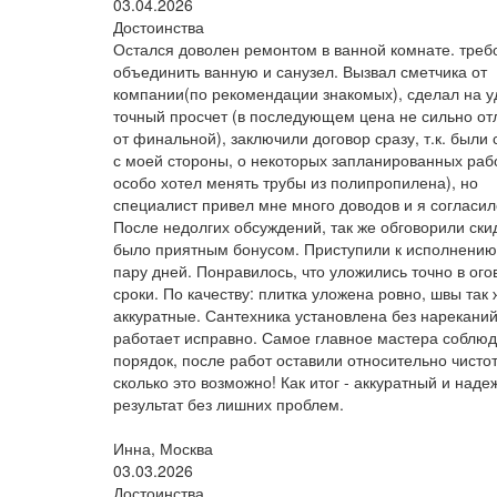
03.04.2026
Достоинства
Остался доволен ремонтом в ванной комнате. треб
объединить ванную и санузел. Вызвал сметчика от
компании(по рекомендации знакомых), сделал на 
точный просчет (в последующем цена не сильно от
от финальной), заключили договор сразу, т.к. были
с моей стороны, о некоторых запланированных раб
особо хотел менять трубы из полипропилена), но
специалист привел мне много доводов и я согласил
После недолгих обсуждений, так же обговорили скид
было приятным бонусом. ‎Приступили к исполнению
пару дней. Понравилось, что уложились точно в ог
сроки. По качеству: плитка уложена ровно, швы так 
аккуратные. Сантехника установлена без нареканий
работает исправно. Самое главное мастера соблю
порядок, после работ оставили относительно чистот
сколько это возможно! Как итог - аккуратный и над
результат без лишних проблем.
Инна, Москва
03.03.2026
Достоинства