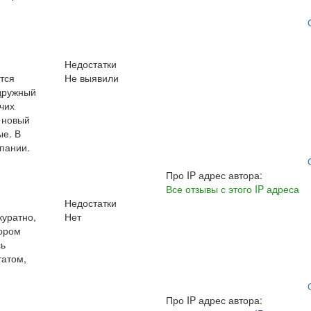
Недостатки
тся
Не выявили
 дружный
очих
ь новый
ые. В
пании.
Про IP адрес автора:
Все отзывы с этого IP адреса
Недостатки
куратно,
Нет
бором
сь
татом,
Про IP адрес автора: