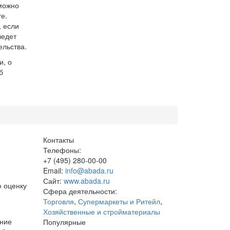
можно
е.
, если
ведет
ельства.
и, о
б
Контакты
Телефоны:
+7 (495) 280-00-00
Email:
info@abada.ru
Сайт:
www.abada.ru
ю оценку
Сфера деятельности:
Торговля
,
Супермаркеты и Ритейл
,
.
Хозяйственные и стройматериалы
ание
Популярные