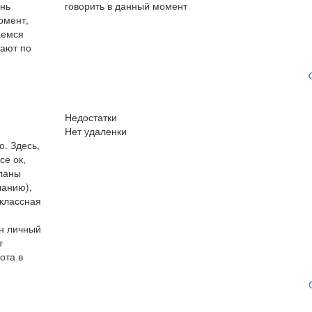
ень
говорить в данный момент
омент,
аемся
вают по
Недостатки
Нет удаленки
ю. Здесь,
се ок,
Планы
ланию),
 классная
ен личный
т
ота в