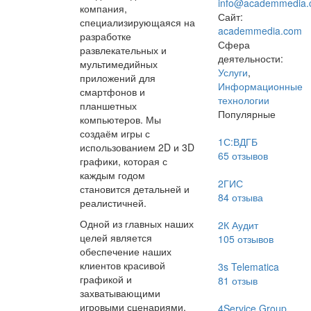
info@academmedia.
компания,
Сайт:
специализирующаяся на
academmedia.com
разработке
Сфера
развлекательных и
деятельности:
мультимедийных
Услуги
,
приложений для
Информационные
смартфонов и
технологии
планшетных
Популярные
компьютеров. Мы
создаём игры с
1С:ВДГБ
использованием 2D и 3D
65
отзывов
графики, которая с
каждым годом
2ГИС
становится детальней и
84
отзыва
реалистичней.
Одной из главных наших
2К Аудит
целей является
105
отзывов
обеспечение наших
клиентов красивой
3s Telematica
графикой и
81
отзыв
захватывающими
игровыми сценариями.
4Service Group