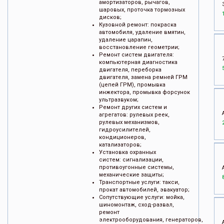
амортизаторов, рычагов,
шаровых, проточка тормозных
дисков;
Кузовной ремонт: покраска
автомобиля, удаление вмятин,
удаление царапин,
восстановление геометрии;
Ремонт систем двигателя:
компьютерная диагностика
двигателя, переборка
двигателя, замена ремней ГРМ
(цепей ГРМ), промывка
инжектора, промывка форсунок
ультразвуком;
Ремонт других систем и
агрегатов: рулевых реек,
рулевых механизмов,
гидроусилителей,
кондиционеров,
катализаторов;
Установка охранных
систем: сигнализации,
противоугонные системы,
механические защиты;
Транспортные услуги: такси,
прокат автомобилей, эвакуатор;
Cопутствующие услуги: мойка,
шиномонтаж, сход-развал,
ремонт
электрооборудования, генераторов,