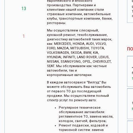
европейского и японского
производства. Партнерами и
13
клиентами нашей компании стали
страховые компании, автомобильные
клубы, транспортные компании, банки,
рестораны.
Мы осуществляем слесарный,
кузовной ремонт, техобслуживание,
1
диагностику автомобилей таких марок,
как: MERCEDES, HONDA, AUDI, VOLVO,
FORD, MAZDA, MITSUBISHI, TOYOTA,
П
VOLKSWAGEN, SKODA, BMW, KIA,
HYUNDAI, INFINITI, LAND ROVER, LEXUS,
NISSAN, SSANGYONG, OPEL, CHEVROLET,
SEAT. Мы обслуживаем как частные
автомобили, так и
корпоративные автопарки.
В каждом автосервисе "Вилгуд" Вы
можете обслуживать Ваш автомобиль
от первого ТО до последующей
продажи. Мы осуществляем полный
спектр услуг по ремонту авто:
Регулярное техническое
обслуживание автомобиля:
регламентное ТО, замена масла,
колодок, свечей, фильтров;
Ремонт подвески, ходовой и
тормозной систем: замена