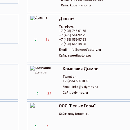
Сайт:
kuban-vino.ru
Дилан+
Телефон:
+7 (495) 745-61-35
+7 (495) 514-92-21
0
13
+7 (495) 558-57-83
+7 (495) 565-48-25
Email:
info@sweetfactory.ru
Сайт:
sweetfactory.ru
Компания Дымов
Телефон:
+7 (495) 500-01-51
Email:
info@v-dymov.ru
Сайт:
v-dymov.ru
9
32
ООО "Белые Горы"
Сайт:
may-krustal.ru
0
2