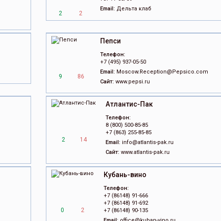
Email:
Дельта клаб
2
2
Пепси
Телефон:
+7 (495) 937-05-50
Email:
Moscow.Reception@Pepsico.com
9
86
Сайт:
www.pepsi.ru
Атлантис-Пак
Телефон:
8 (800) 500-85-85
+7 (863) 255-85-85
2
14
Email:
info@atlantis-pak.ru
Сайт:
www.atlantis-pak.ru
Кубань-вино
Телефон:
+7 (86148) 91-666
+7 (86148) 91-692
0
2
+7 (86148) 90-135
Email:
office@kuban-vino.ru