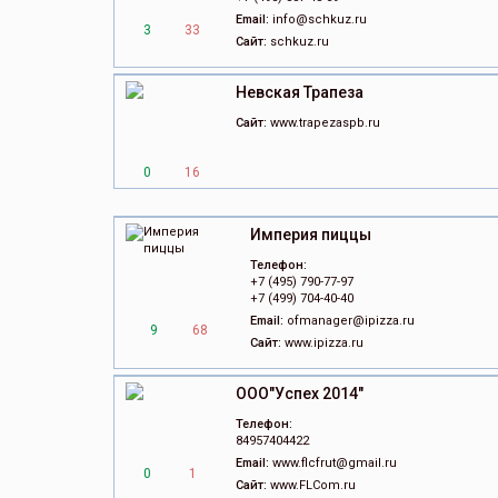
Email:
info@schkuz.ru
3
33
Сайт:
schkuz.ru
Невская Трапеза
Сайт:
www.trapezaspb.ru
0
16
Империя пиццы
Телефон:
+7 (495) 790-77-97
+7 (499) 704-40-40
Email:
ofmanager@ipizza.ru
9
68
Сайт:
www.ipizza.ru
ООО"Успех 2014"
Телефон:
84957404422
Email:
www.flcfrut@gmail.ru
0
1
Сайт:
www.FLCom.ru