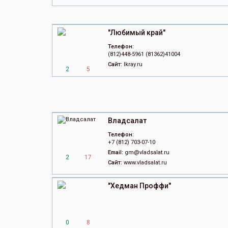
"Любимый край"
Телефон:
(812)448-5961 (81362)41004
Сайт:
lkray.ru
2
5
Владсалат
Телефон:
+7 (812) 703-07-10
Email:
gm@vladsalat.ru
2
17
Сайт:
www.vladsalat.ru
"Хедман Проффи"
0
8