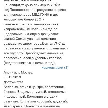
ненавидит,текучка примерно 70% в
год.Постепенно превращается в приют
для пенсионеров МВД,ГУИН и др.
которых уже более 25%.К
свинокомплексам отношение как к
исправительным колониям,где по
недоразумению еще выращивают
свиней.Самая удачная селекция-
разведение директоров.Боятся АЧС до
паранои-этим аргументом оправдывают
все глупости.Преобладает мнение не
профессионалов,а удобных клерков
(родственников,знакомых и т.д.).
Комментарии (3)
Аноним, г. Москва
05.12.2013
Достоинства
Белая зп, офис в центре, собственник
бизнеса Владимир- умный, вменяемый
и адекватный. Компания в стадии
развития. Коллектив хороший, дружный,
зп во время. Никого там премий не