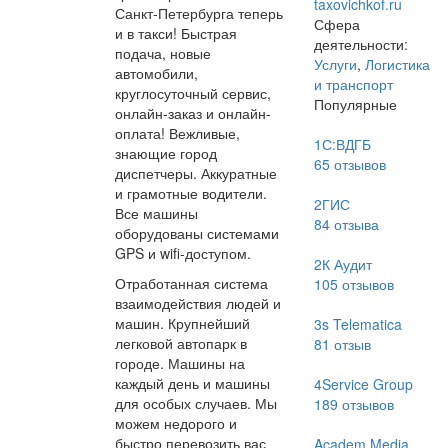
taxovichkof.ru
Санкт-Петербурга теперь
Сфера
и в такси! Быстрая
деятельности:
подача, новые
Услуги
,
Логистика
автомобили,
и транспорт
круглосуточный сервис,
Популярные
онлайн-заказ и онлайн-
оплата! Вежливые,
1С:ВДГБ
знающие город
65
отзывов
диспетчеры. Аккуратные
и грамотные водители.
2ГИС
Все машины
84
отзыва
оборудованы системами
GPS и wifi-доступом.
2К Аудит
Отработанная система
105
отзывов
взаимодействия людей и
машин. Крупнейший
3s Telematica
легковой автопарк в
81
отзыв
городе. Машины на
каждый день и машины
4Service Group
для особых случаев. Мы
189
отзывов
можем недорого и
быстро перевозить вас
Academ Media