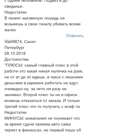
с одним человеком. Подвез и до
свиданья.
Недостатки
В лизинг заезженую лошадь не
возьмешь а свою тачилу убивать всеже
жалко
Ответить
Vsel9874, Санкт-
Петербург
28.10.2018
Достоинства
"ПЛЮСЫ: самый главный плюс в этой
работе-это какая никая наличка на руки,
не от зп до зп ждешь. в такси с лишними
деньгами в кармане работать не идут.
очевидно-ну. за лето ни разу не
занимал. Второй плюс ты не в офисе.
можешь отказаться от заказа. И только
третий плюс что-то получить с коэф-та
Недостатки
МИНУСЫ: комапания не понимает что
за время сдачи приема авто сама
теряет в финансах, не первый пишу об