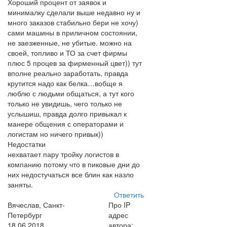
Хороший процент от заявок и
минималку сделали выше недавно ну и
много заказов стабильно бери не хочу)
сами машины в приличном состоянии,
не заезженные, не убитые. можно на
своей, топливо и ТО за счет фирмы
плюс 5 процев за фирменный цвет)) тут
вполне реально заработать, правда
крутится надо как белка…вобще я
люблю с людьми общаться, а тут кого
только не увидишь, чего только не
услышиш, правда долго привыкал к
манере общения с операторами и
логистам но ничего привык))
Недостатки
нехватает пару тройку логистов в
компанию потому что в пиковые дни до
них недостучаться все блин как назло
заняты.
Ответить
Вячеслав, Санкт-
Про IP
Петербург
адрес
18.06.2018
автора: