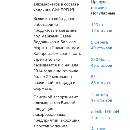
Продукты
алкомаркетов в составе
питания
холдинга СИНЕРГИЯ.
Популярные
Включив в себя давно
работающие
123.ru
продуктовые магазины
18
отзывов
под марками Савва
Водочников и Бальзам-
2 Берега
Маркет в Приморском и
40
отзывов
Хабаровском краях, сеть
стремительно
220 Вольт
развивается и с начала
45
отзывов
2014 года еще открыла
более 20 магазинов
5lb
различной площади и
33
отзыва
формата.
7 пятниц
Основной ассортимент
17
отзывов
алкомаркетов Винлаб -
продукция
admitad GmbH
ликероводочных
7
отзывов
предприятий, входящих
в состав холдинга
Alliance