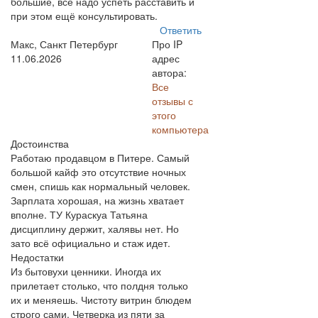
большие, всё надо успеть расставить и
при этом ещё консультировать.
Ответить
Макс, Санкт Петербург
Про IP
11.06.2026
адрес
автора:
Все
отзывы с
этого
компьютера
Достоинства
Работаю продавцом в Питере. Самый
большой кайф это отсутствие ночных
смен, спишь как нормальный человек.
Зарплата хорошая, на жизнь хватает
вполне. ТУ Кураскуа Татьяна
дисциплину держит, халявы нет. Но
зато всё официально и стаж идет.
Недостатки
Из бытовухи ценники. Иногда их
прилетает столько, что полдня только
их и меняешь. Чистоту витрин блюдем
строго сами. Четверка из пяти за