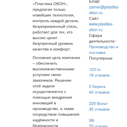
Email:
«Пластика ОКОН»,
zamer@plastika-
предлагая только
okon.ru
новейшие технологии,
Сайт:
контроль каждой детали,
www.plastika-
безукоризненный стиль,
okon.ru
работает для тех, кто
Сфера
высоко ценит
деятельности:
безупречный уровень
Производство и
качества и комфорт.
поставка
Основная цель компании
Популярные
– обеспечить
высококачественными
123.ru
услугами своих
18
отзывов
заказчиков. Решение
этой задачи
2 Берега
осуществляется с
40
отзывов
помощью внедрения
инноваций в
220 Вольт
производство, а также
45
отзывов
посредством повышения
надёжности и
5lb
безопасности
33
отзыва