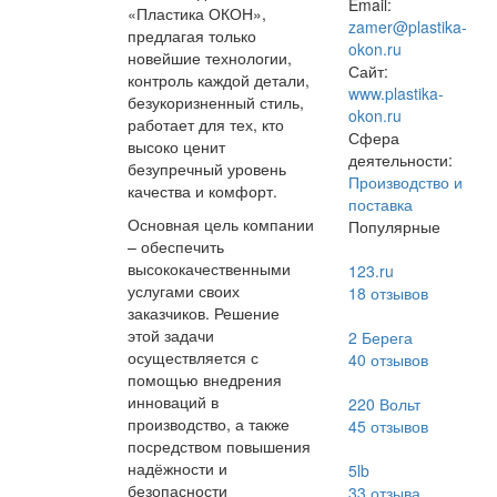
Email:
«Пластика ОКОН»,
zamer@plastika-
предлагая только
okon.ru
новейшие технологии,
Сайт:
контроль каждой детали,
www.plastika-
безукоризненный стиль,
okon.ru
работает для тех, кто
Сфера
высоко ценит
деятельности:
безупречный уровень
Производство и
качества и комфорт.
поставка
Основная цель компании
Популярные
– обеспечить
высококачественными
123.ru
услугами своих
18
отзывов
заказчиков. Решение
этой задачи
2 Берега
осуществляется с
40
отзывов
помощью внедрения
инноваций в
220 Вольт
производство, а также
45
отзывов
посредством повышения
надёжности и
5lb
безопасности
33
отзыва