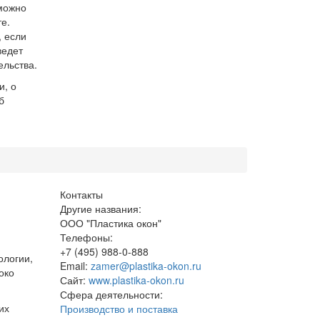
можно
е.
, если
ведет
ельства.
и, о
б
Контакты
Другие названия:
ООО "Пластика окон"
Телефоны:
+7 (495) 988-0-888
ологии,
Email:
zamer@plastika-okon.ru
око
Сайт:
www.plastika-okon.ru
Сфера деятельности:
их
Производство и поставка