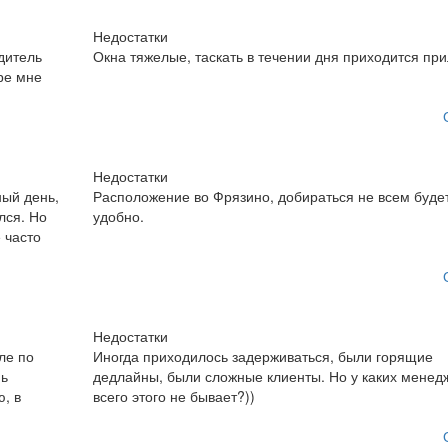
Недостатки
дитель
Окна тяжелые, таскать в течении дня приходится при
ре мне
Недостатки
ный день,
Расположение во Фрязино, добираться не всем буде
лся. Но
удобно.
е часто
Недостатки
ле по
Иногда приходилось задерживаться, были горящие
нь
дедлайны, были сложные клиенты. Но у каких менед
, в
всего этого не бывает?))