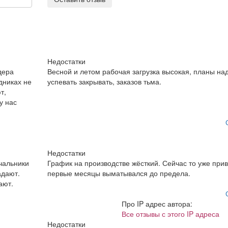
Недостатки
дера
Весной и летом рабочая загрузка высокая, планы на
дниках не
успевать закрывать, заказов тьма.
т,
у нас
Недостатки
чальники
График на производстве жёсткий. Сейчас то уже прив
адают.
первые месяцы выматывался до предела.
ают.
Про IP адрес автора:
Все отзывы с этого IP адреса
Недостатки