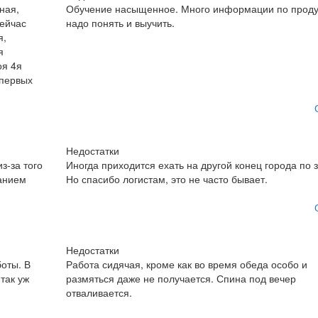
ная,
Обучение насыщенное. Много информации по проду
Сейчас
надо понять и выучить.
я,
я
оя 4я
 первых
.
Недостатки
з-за того
Иногда приходится ехать на другой конец города по з
ванием
Но спасибо логистам, это не часто бывает.
Недостатки
оты. В
Работа сидячая, кроме как во время обеда особо и
так уж
размяться даже не получается. Спина под вечер
отваливается.